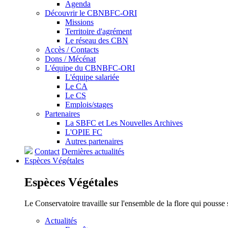
Agenda
Découvrir le CBNBFC-ORI
Missions
Territoire d'agrément
Le réseau des CBN
Accès / Contacts
Dons / Mécénat
L'équipe du CBNBFC-ORI
L'équipe salariée
Le CA
Le CS
Emplois/stages
Partenaires
La SBFC et Les Nouvelles Archives
L'OPIE FC
Autres partenaires
Contact
Dernières actualités
Espèces
Végétales
Espèces
Végétales
Le Conservatoire travaille sur l'ensemble de la flore qui pousse
Actualités