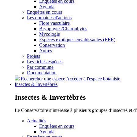
Enquêtes en cours
Agenda
Enquêtes en cours
Les domaines d'actions
Flore vasculaire
Bryophytes/Charophytes
Mycologie
Espèces exotiques envahissantes (EEE)
Conservation
Autres
Projets
Les fiches espèces
Par commune
Documentation
Rechercher une espèce
Accéder à l'espace botaniste
Insectes &
Invertébrés
Insectes &
Invertébrés
Le Conservatoire s’intéresse à plusieurs groupes d’insectes et 
Actualités
Enquêtes en cours
Agenda