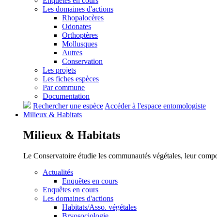
Enquêtes en cours
Les domaines d'actions
Rhopalocères
Odonates
Orthoptères
Mollusques
Autres
Conservation
Les projets
Les fiches espèces
Par commune
Documentation
Rechercher une espèce
Accéder à l'espace entomologiste
Milieux &
Habitats
Milieux &
Habitats
Le Conservatoire étudie les communautés végétales, leur compositi
Actualités
Enquêtes en cours
Enquêtes en cours
Les domaines d'actions
Habitats/Asso. végétales
Bryosociologie