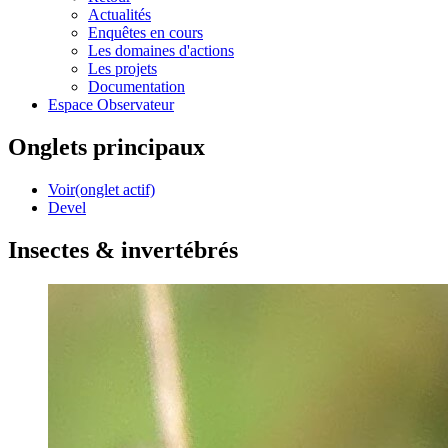
Actualités
Enquêtes en cours
Les domaines d'actions
Les projets
Documentation
Espace Observateur
Onglets principaux
Voir
(onglet actif)
Devel
Insectes & invertébrés