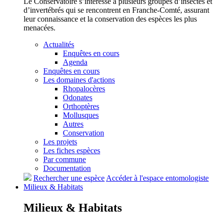
Le Conservatoire s’intéresse à plusieurs groupes d’insectes et
d’invertébrés qui se rencontrent en Franche-Comté, assurant
leur connaissance et la conservation des espèces les plus
menacées.
Actualités
Enquêtes en cours
Agenda
Enquêtes en cours
Les domaines d'actions
Rhopalocères
Odonates
Orthoptères
Mollusques
Autres
Conservation
Les projets
Les fiches espèces
Par commune
Documentation
Rechercher une espèce
Accéder à l'espace entomologiste
Milieux &
Habitats
Milieux &
Habitats