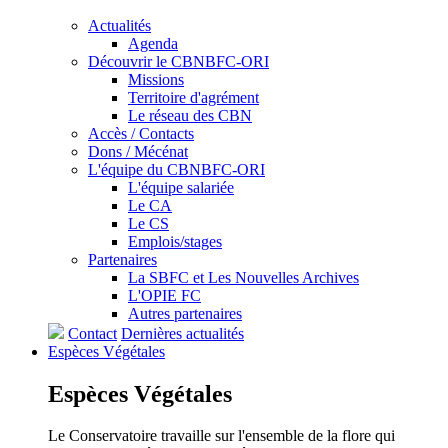
Actualités
Agenda
Découvrir le CBNBFC-ORI
Missions
Territoire d'agrément
Le réseau des CBN
Accès / Contacts
Dons / Mécénat
L'équipe du CBNBFC-ORI
L'équipe salariée
Le CA
Le CS
Emplois/stages
Partenaires
La SBFC et Les Nouvelles Archives
L'OPIE FC
Autres partenaires
Contact
Dernières actualités
Espèces
Végétales
Espèces
Végétales
Le Conservatoire travaille sur l'ensemble de la flore qui