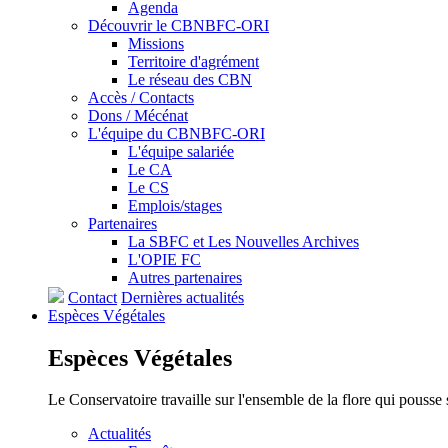
Agenda
Découvrir le CBNBFC-ORI
Missions
Territoire d'agrément
Le réseau des CBN
Accès / Contacts
Dons / Mécénat
L'équipe du CBNBFC-ORI
L'équipe salariée
Le CA
Le CS
Emplois/stages
Partenaires
La SBFC et Les Nouvelles Archives
L'OPIE FC
Autres partenaires
Contact
Dernières actualités
Espèces
Végétales
Espèces
Végétales
Le Conservatoire travaille sur l'ensemble de la flore qui pousse
Actualités