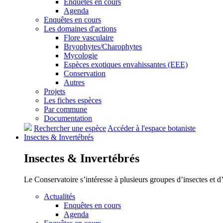
Enquêtes en cours
Agenda
Enquêtes en cours
Les domaines d'actions
Flore vasculaire
Bryophytes/Charophytes
Mycologie
Espèces exotiques envahissantes (EEE)
Conservation
Autres
Projets
Les fiches espèces
Par commune
Documentation
Rechercher une espèce
Accéder à l'espace botaniste
Insectes &
Invertébrés
Insectes &
Invertébrés
Le Conservatoire s’intéresse à plusieurs groupes d’insectes et 
Actualités
Enquêtes en cours
Agenda