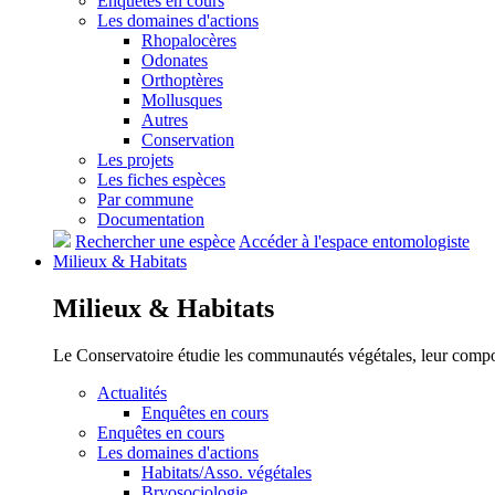
Enquêtes en cours
Les domaines d'actions
Rhopalocères
Odonates
Orthoptères
Mollusques
Autres
Conservation
Les projets
Les fiches espèces
Par commune
Documentation
Rechercher une espèce
Accéder à l'espace entomologiste
Milieux &
Habitats
Milieux &
Habitats
Le Conservatoire étudie les communautés végétales, leur compositi
Actualités
Enquêtes en cours
Enquêtes en cours
Les domaines d'actions
Habitats/Asso. végétales
Bryosociologie