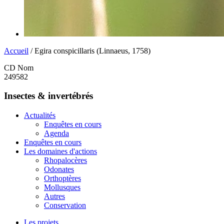
Accueil
/ Egira conspicillaris (Linnaeus, 1758)
CD Nom
249582
Insectes & invertébrés
Actualités
Enquêtes en cours
Agenda
Enquêtes en cours
Les domaines d'actions
Rhopalocères
Odonates
Orthoptères
Mollusques
Autres
Conservation
Les projets