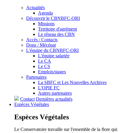
Actualités
Agenda
Découvrir le CBNBFC-ORI
Missions
Territoire d'agrément
Le réseau des CBN
Accès / Contacts
Dons / Mécénat
L'équipe du CBNBFC-ORI
L'équipe salariée
Le CA
Le CS
Emplois/stages
Partenaires
La SBFC et Les Nouvelles Archives
L'OPIE FC
Autres partenaires
Contact
Dernières actualités
Espèces
Végétales
Espèces
Végétales
Le Conservatoire travaille sur l'ensemble de la flore qui