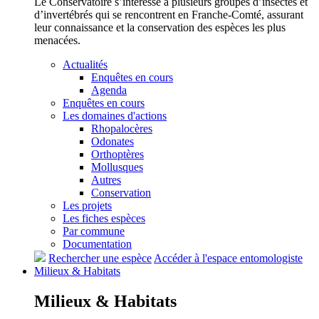
Le Conservatoire s’intéresse à plusieurs groupes d’insectes et
d’invertébrés qui se rencontrent en Franche-Comté, assurant
leur connaissance et la conservation des espèces les plus
menacées.
Actualités
Enquêtes en cours
Agenda
Enquêtes en cours
Les domaines d'actions
Rhopalocères
Odonates
Orthoptères
Mollusques
Autres
Conservation
Les projets
Les fiches espèces
Par commune
Documentation
Rechercher une espèce
Accéder à l'espace entomologiste
Milieux &
Habitats
Milieux &
Habitats