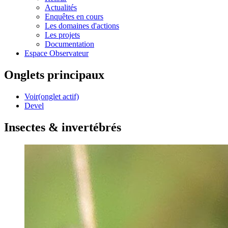
Actualités
Enquêtes en cours
Les domaines d'actions
Les projets
Documentation
Espace Observateur
Onglets principaux
Voir
(onglet actif)
Devel
Insectes & invertébrés