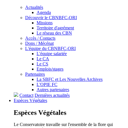
Actualités
Agenda
Découvrir le CBNBFC-ORI
Missions
Territoire d'agrément
Le réseau des CBN
Accès / Contacts
Dons / Mécénat
L'équipe du CBNBFC-ORI
L'équipe salariée
Le CA
Le CS
Emplois/stages
Partenaires
La SBFC et Les Nouvelles Archives
L'OPIE FC
Autres partenaires
Contact
Dernières actualités
Espèces
Végétales
Espèces
Végétales
Le Conservatoire travaille sur l'ensemble de la flore qui