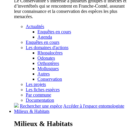
Le Conservatoire s’intéresse à plusieurs groupes d’insectes et
d’invertébrés qui se rencontrent en Franche-Comté, assurant
leur connaissance et la conservation des espèces les plus
menacées.
Actualités
Enquêtes en cours
Agenda
Enquêtes en cours
Les domaines d'actions
Rhopalocères
Odonates
Orthoptères
Mollusques
Autres
Conservation
Les projets
Les fiches espèces
Par commune
Documentation
Rechercher une espèce
Accéder à l'espace entomologiste
Milieux &
Habitats
Milieux &
Habitats