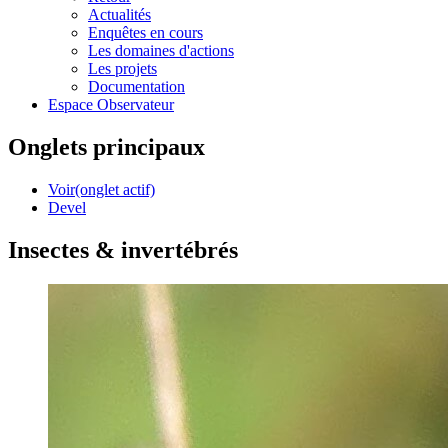
Actualités
Enquêtes en cours
Les domaines d'actions
Les projets
Documentation
Espace Observateur
Onglets principaux
Voir
(onglet actif)
Devel
Insectes & invertébrés