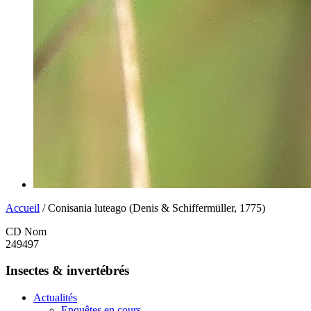
Accueil
/ Conisania luteago (Denis & Schiffermüller, 1775)
CD Nom
249497
Insectes & invertébrés
Actualités
Enquêtes en cours