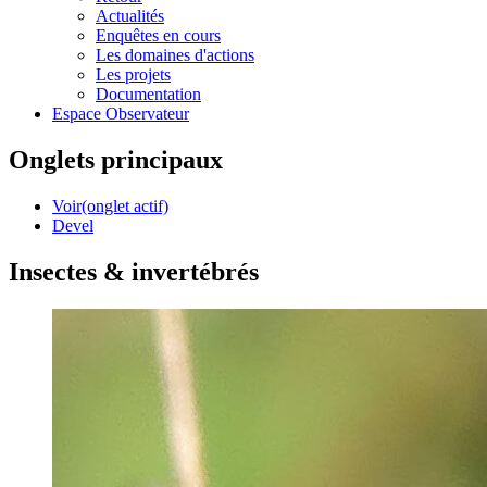
Actualités
Enquêtes en cours
Les domaines d'actions
Les projets
Documentation
Espace Observateur
Onglets principaux
Voir
(onglet actif)
Devel
Insectes & invertébrés