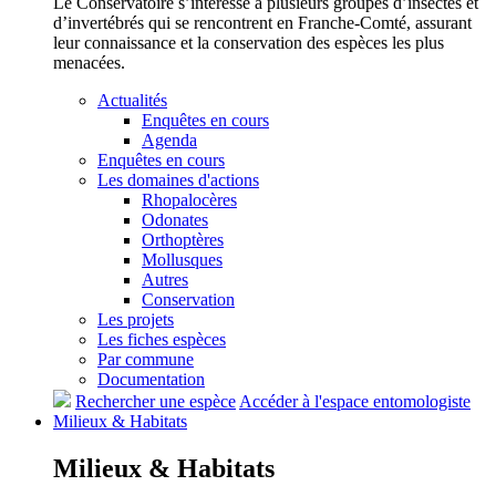
Le Conservatoire s’intéresse à plusieurs groupes d’insectes et
d’invertébrés qui se rencontrent en Franche-Comté, assurant
leur connaissance et la conservation des espèces les plus
menacées.
Actualités
Enquêtes en cours
Agenda
Enquêtes en cours
Les domaines d'actions
Rhopalocères
Odonates
Orthoptères
Mollusques
Autres
Conservation
Les projets
Les fiches espèces
Par commune
Documentation
Rechercher une espèce
Accéder à l'espace entomologiste
Milieux &
Habitats
Milieux &
Habitats