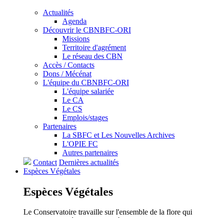
Actualités
Agenda
Découvrir le CBNBFC-ORI
Missions
Territoire d'agrément
Le réseau des CBN
Accès / Contacts
Dons / Mécénat
L'équipe du CBNBFC-ORI
L'équipe salariée
Le CA
Le CS
Emplois/stages
Partenaires
La SBFC et Les Nouvelles Archives
L'OPIE FC
Autres partenaires
Contact
Dernières actualités
Espèces
Végétales
Espèces
Végétales
Le Conservatoire travaille sur l'ensemble de la flore qui