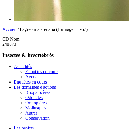
Accueil
/ Fagivorina arenaria (Hufnagel, 1767)
CD Nom
248873
Insectes & invertébrés
Actualités
Enquêtes en cours
Agenda
Enquêtes en cours
Les domaines d'actions
Rhopalocères
Odonates
Orthoptères
Mollusques
Autres
Conservation
Les projets