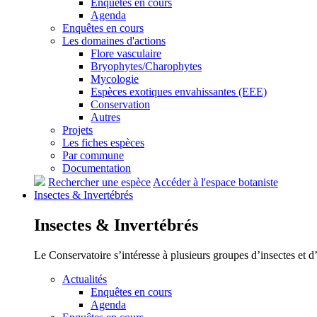
Enquêtes en cours
Agenda
Enquêtes en cours
Les domaines d'actions
Flore vasculaire
Bryophytes/Charophytes
Mycologie
Espèces exotiques envahissantes (EEE)
Conservation
Autres
Projets
Les fiches espèces
Par commune
Documentation
Rechercher une espèce
Accéder à l'espace botaniste
Insectes &
Invertébrés
Insectes &
Invertébrés
Le Conservatoire s’intéresse à plusieurs groupes d’insectes et 
Actualités
Enquêtes en cours
Agenda