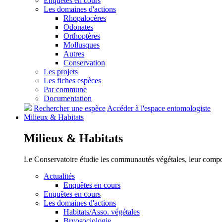
Enquêtes en cours
Les domaines d'actions
Rhopalocères
Odonates
Orthoptères
Mollusques
Autres
Conservation
Les projets
Les fiches espèces
Par commune
Documentation
Rechercher une espèce
Accéder à l'espace entomologiste
Milieux &
Habitats
Milieux &
Habitats
Le Conservatoire étudie les communautés végétales, leur compositi
Actualités
Enquêtes en cours
Enquêtes en cours
Les domaines d'actions
Habitats/Asso. végétales
Bryosociologie