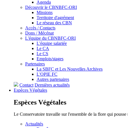
Agenda
Découvrir le CBNBFC-ORI
Missions
Territoire d'agrément
Le réseau des CBN
Accès / Contacts
Dons / Mécénat
L'équipe du CBNBFC-ORI
L'équipe salariée
Le CA
Le CS
Emplois/stages
Partenaires
La SBFC et Les Nouvelles Archives
L'OPIE FC
Autres partenaires
Contact
Dernières actualités
Espèces
Végétales
Espèces
Végétales
Le Conservatoire travaille sur l'ensemble de la flore qui pousse
Actualités