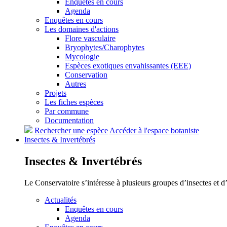
Enquêtes en cours
Agenda
Enquêtes en cours
Les domaines d'actions
Flore vasculaire
Bryophytes/Charophytes
Mycologie
Espèces exotiques envahissantes (EEE)
Conservation
Autres
Projets
Les fiches espèces
Par commune
Documentation
Rechercher une espèce
Accéder à l'espace botaniste
Insectes &
Invertébrés
Insectes &
Invertébrés
Le Conservatoire s’intéresse à plusieurs groupes d’insectes et 
Actualités
Enquêtes en cours
Agenda