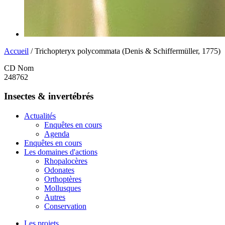
Accueil
/ Trichopteryx polycommata (Denis & Schiffermüller, 1775)
CD Nom
248762
Insectes & invertébrés
Actualités
Enquêtes en cours
Agenda
Enquêtes en cours
Les domaines d'actions
Rhopalocères
Odonates
Orthoptères
Mollusques
Autres
Conservation
Les projets