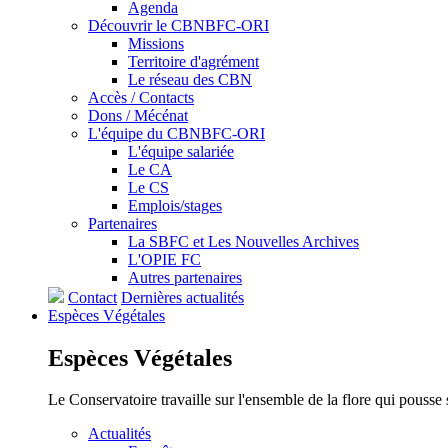
Agenda
Découvrir le CBNBFC-ORI
Missions
Territoire d'agrément
Le réseau des CBN
Accès / Contacts
Dons / Mécénat
L'équipe du CBNBFC-ORI
L'équipe salariée
Le CA
Le CS
Emplois/stages
Partenaires
La SBFC et Les Nouvelles Archives
L'OPIE FC
Autres partenaires
Contact
Dernières actualités
Espèces
Végétales
Espèces
Végétales
Le Conservatoire travaille sur l'ensemble de la flore qui pousse
Actualités