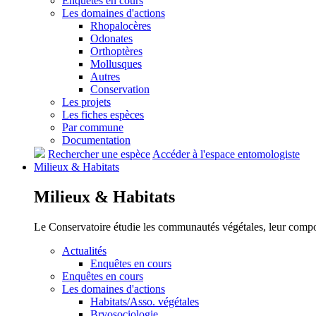
Enquêtes en cours
Les domaines d'actions
Rhopalocères
Odonates
Orthoptères
Mollusques
Autres
Conservation
Les projets
Les fiches espèces
Par commune
Documentation
Rechercher une espèce
Accéder à l'espace entomologiste
Milieux &
Habitats
Milieux &
Habitats
Le Conservatoire étudie les communautés végétales, leur compositi
Actualités
Enquêtes en cours
Enquêtes en cours
Les domaines d'actions
Habitats/Asso. végétales
Bryosociologie