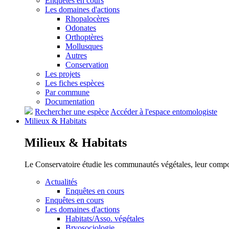
Enquêtes en cours
Les domaines d'actions
Rhopalocères
Odonates
Orthoptères
Mollusques
Autres
Conservation
Les projets
Les fiches espèces
Par commune
Documentation
Rechercher une espèce
Accéder à l'espace entomologiste
Milieux &
Habitats
Milieux &
Habitats
Le Conservatoire étudie les communautés végétales, leur compositi
Actualités
Enquêtes en cours
Enquêtes en cours
Les domaines d'actions
Habitats/Asso. végétales
Bryosociologie