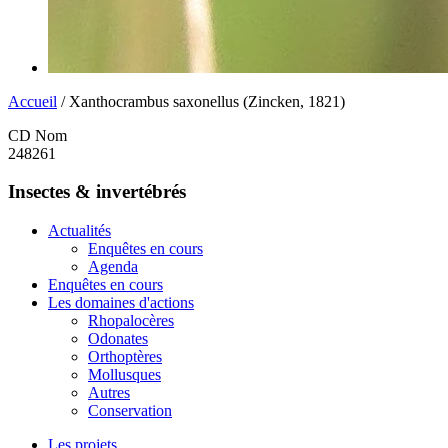
Accueil
/ Xanthocrambus saxonellus (Zincken, 1821)
CD Nom
248261
Insectes & invertébrés
Actualités
Enquêtes en cours
Agenda
Enquêtes en cours
Les domaines d'actions
Rhopalocères
Odonates
Orthoptères
Mollusques
Autres
Conservation
Les projets