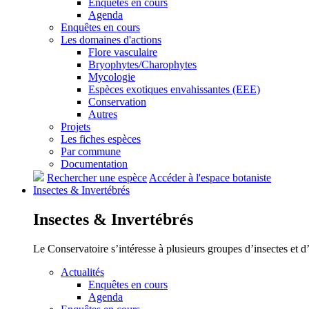
Enquêtes en cours
Agenda
Enquêtes en cours
Les domaines d'actions
Flore vasculaire
Bryophytes/Charophytes
Mycologie
Espèces exotiques envahissantes (EEE)
Conservation
Autres
Projets
Les fiches espèces
Par commune
Documentation
Rechercher une espèce
Accéder à l'espace botaniste
Insectes &
Invertébrés
Insectes &
Invertébrés
Le Conservatoire s’intéresse à plusieurs groupes d’insectes et 
Actualités
Enquêtes en cours
Agenda