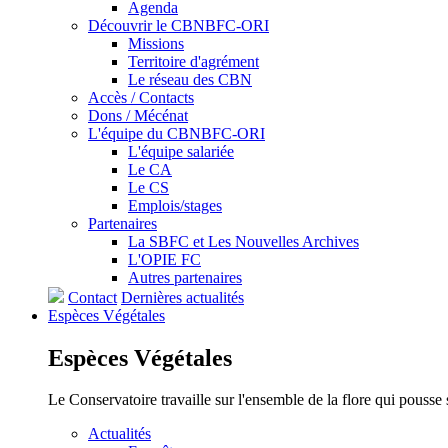
Agenda
Découvrir le CBNBFC-ORI
Missions
Territoire d'agrément
Le réseau des CBN
Accès / Contacts
Dons / Mécénat
L'équipe du CBNBFC-ORI
L'équipe salariée
Le CA
Le CS
Emplois/stages
Partenaires
La SBFC et Les Nouvelles Archives
L'OPIE FC
Autres partenaires
Contact
Dernières actualités
Espèces
Végétales
Espèces
Végétales
Le Conservatoire travaille sur l'ensemble de la flore qui pousse
Actualités