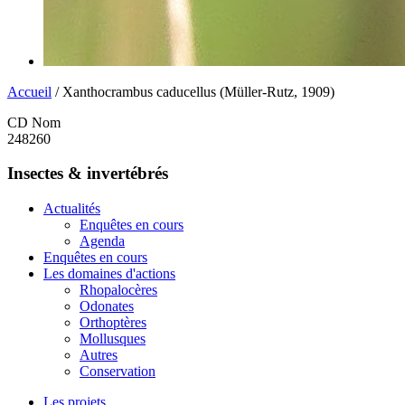
Accueil
/ Xanthocrambus caducellus (Müller-Rutz, 1909)
CD Nom
248260
Insectes & invertébrés
Actualités
Enquêtes en cours
Agenda
Enquêtes en cours
Les domaines d'actions
Rhopalocères
Odonates
Orthoptères
Mollusques
Autres
Conservation
Les projets