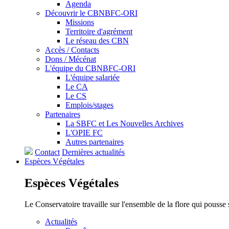
Agenda
Découvrir le CBNBFC-ORI
Missions
Territoire d'agrément
Le réseau des CBN
Accès / Contacts
Dons / Mécénat
L'équipe du CBNBFC-ORI
L'équipe salariée
Le CA
Le CS
Emplois/stages
Partenaires
La SBFC et Les Nouvelles Archives
L'OPIE FC
Autres partenaires
Contact
Dernières actualités
Espèces
Végétales
Espèces
Végétales
Le Conservatoire travaille sur l'ensemble de la flore qui pousse
Actualités