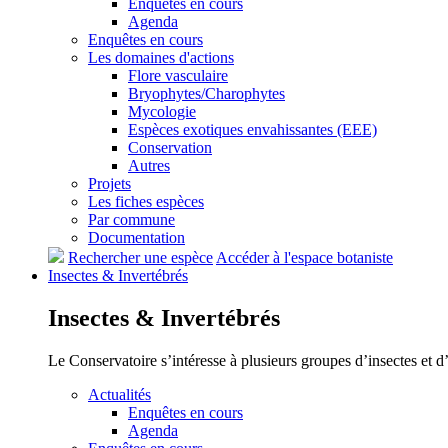
Enquêtes en cours
Agenda
Enquêtes en cours
Les domaines d'actions
Flore vasculaire
Bryophytes/Charophytes
Mycologie
Espèces exotiques envahissantes (EEE)
Conservation
Autres
Projets
Les fiches espèces
Par commune
Documentation
Rechercher une espèce
Accéder à l'espace botaniste
Insectes &
Invertébrés
Insectes &
Invertébrés
Le Conservatoire s’intéresse à plusieurs groupes d’insectes et 
Actualités
Enquêtes en cours
Agenda