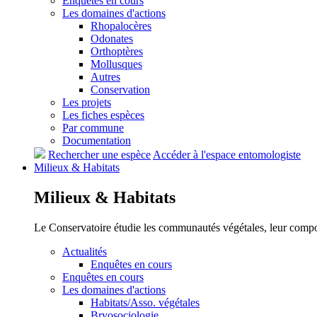
Enquêtes en cours
Les domaines d'actions
Rhopalocères
Odonates
Orthoptères
Mollusques
Autres
Conservation
Les projets
Les fiches espèces
Par commune
Documentation
Rechercher une espèce
Accéder à l'espace entomologiste
Milieux &
Habitats
Milieux &
Habitats
Le Conservatoire étudie les communautés végétales, leur compositi
Actualités
Enquêtes en cours
Enquêtes en cours
Les domaines d'actions
Habitats/Asso. végétales
Bryosociologie