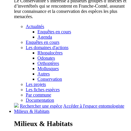
Le Conservatoire s’intéresse à plusieurs groupes d’insectes et
d’invertébrés qui se rencontrent en Franche-Comté, assurant
leur connaissance et la conservation des espèces les plus
menacées.
Actualités
Enquêtes en cours
Agenda
Enquêtes en cours
Les domaines d'actions
Rhopalocères
Odonates
Orthoptères
Mollusques
Autres
Conservation
Les projets
Les fiches espèces
Par commune
Documentation
Rechercher une espèce
Accéder à l'espace entomologiste
Milieux &
Habitats
Milieux &
Habitats