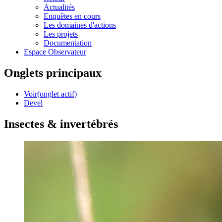
Actualités
Enquêtes en cours
Les domaines d'actions
Les projets
Documentation
Espace Observateur
Onglets principaux
Voir
(onglet actif)
Devel
Insectes & invertébrés