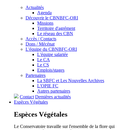
Actualités
Agenda
Découvrir le CBNBFC-ORI
Missions
Territoire d'agrément
Le réseau des CBN
Accès / Contacts
Dons / Mécénat
L'équipe du CBNBFC-ORI
L'équipe salariée
Le CA
Le CS
Emplois/stages
Partenaires
La SBFC et Les Nouvelles Archives
L'OPIE FC
Autres partenaires
Contact
Dernières actualités
Espèces
Végétales
Espèces
Végétales
Le Conservatoire travaille sur l'ensemble de la flore qui