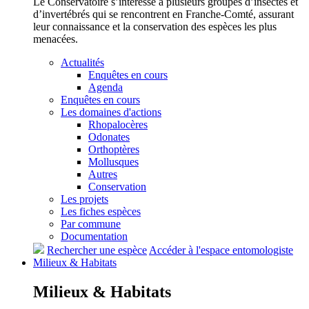
Le Conservatoire s’intéresse à plusieurs groupes d’insectes et
d’invertébrés qui se rencontrent en Franche-Comté, assurant
leur connaissance et la conservation des espèces les plus
menacées.
Actualités
Enquêtes en cours
Agenda
Enquêtes en cours
Les domaines d'actions
Rhopalocères
Odonates
Orthoptères
Mollusques
Autres
Conservation
Les projets
Les fiches espèces
Par commune
Documentation
Rechercher une espèce
Accéder à l'espace entomologiste
Milieux &
Habitats
Milieux &
Habitats