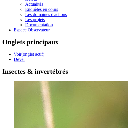
Actualités
Enquêtes en cours
Les domaines d'actions
Les projets
Documentation
Espace Observateur
Onglets principaux
Voir
(onglet actif)
Devel
Insectes & invertébrés