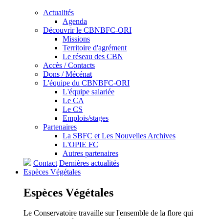
Actualités
Agenda
Découvrir le CBNBFC-ORI
Missions
Territoire d'agrément
Le réseau des CBN
Accès / Contacts
Dons / Mécénat
L'équipe du CBNBFC-ORI
L'équipe salariée
Le CA
Le CS
Emplois/stages
Partenaires
La SBFC et Les Nouvelles Archives
L'OPIE FC
Autres partenaires
Contact
Dernières actualités
Espèces
Végétales
Espèces
Végétales
Le Conservatoire travaille sur l'ensemble de la flore qui