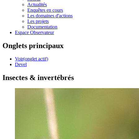
Actualités
Enquêtes en cours
Les domaines d'actions
Les projets
Documentation
Espace Observateur
Onglets principaux
Voir
(onglet actif)
Devel
Insectes & invertébrés