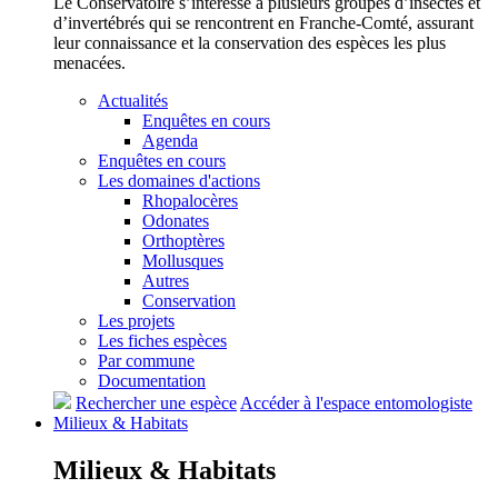
Le Conservatoire s’intéresse à plusieurs groupes d’insectes et
d’invertébrés qui se rencontrent en Franche-Comté, assurant
leur connaissance et la conservation des espèces les plus
menacées.
Actualités
Enquêtes en cours
Agenda
Enquêtes en cours
Les domaines d'actions
Rhopalocères
Odonates
Orthoptères
Mollusques
Autres
Conservation
Les projets
Les fiches espèces
Par commune
Documentation
Rechercher une espèce
Accéder à l'espace entomologiste
Milieux &
Habitats
Milieux &
Habitats