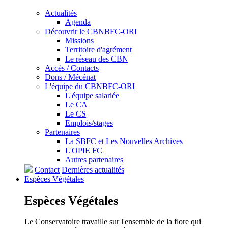
Actualités
Agenda
Découvrir le CBNBFC-ORI
Missions
Territoire d'agrément
Le réseau des CBN
Accès / Contacts
Dons / Mécénat
L'équipe du CBNBFC-ORI
L'équipe salariée
Le CA
Le CS
Emplois/stages
Partenaires
La SBFC et Les Nouvelles Archives
L'OPIE FC
Autres partenaires
Contact
Dernières actualités
Espèces
Végétales
Espèces
Végétales
Le Conservatoire travaille sur l'ensemble de la flore qui