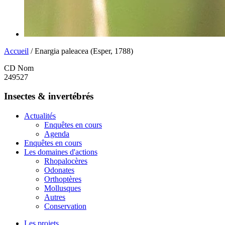
Accueil
/ Enargia paleacea (Esper, 1788)
CD Nom
249527
Insectes & invertébrés
Actualités
Enquêtes en cours
Agenda
Enquêtes en cours
Les domaines d'actions
Rhopalocères
Odonates
Orthoptères
Mollusques
Autres
Conservation
Les projets