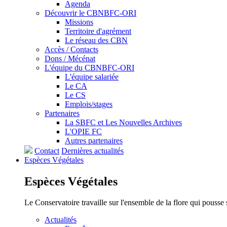
Agenda
Découvrir le CBNBFC-ORI
Missions
Territoire d'agrément
Le réseau des CBN
Accès / Contacts
Dons / Mécénat
L'équipe du CBNBFC-ORI
L'équipe salariée
Le CA
Le CS
Emplois/stages
Partenaires
La SBFC et Les Nouvelles Archives
L'OPIE FC
Autres partenaires
Contact
Dernières actualités
Espèces
Végétales
Espèces
Végétales
Le Conservatoire travaille sur l'ensemble de la flore qui pousse
Actualités