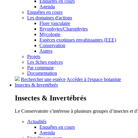
Enquêtes en cours
Agenda
Enquêtes en cours
Les domaines d'actions
Flore vasculaire
Bryophytes/Charophytes
Mycologie
Espèces exotiques envahissantes (EEE)
Conservation
Autres
Projets
Les fiches espèces
Par commune
Documentation
Rechercher une espèce
Accéder à l'espace botaniste
Insectes &
Invertébrés
Insectes &
Invertébrés
Le Conservatoire s’intéresse à plusieurs groupes d’insectes et 
Actualités
Enquêtes en cours
Agenda