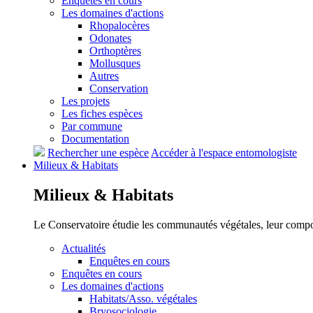
Enquêtes en cours
Les domaines d'actions
Rhopalocères
Odonates
Orthoptères
Mollusques
Autres
Conservation
Les projets
Les fiches espèces
Par commune
Documentation
Rechercher une espèce
Accéder à l'espace entomologiste
Milieux &
Habitats
Milieux &
Habitats
Le Conservatoire étudie les communautés végétales, leur compositi
Actualités
Enquêtes en cours
Enquêtes en cours
Les domaines d'actions
Habitats/Asso. végétales
Bryosociologie