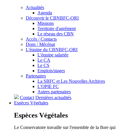
Actualités
Agenda
Découvrir le CBNBFC-ORI
Missions
Territoire d'agrément
Le réseau des CBN
Accès / Contacts
Dons / Mécénat
L'équipe du CBNBFC-ORI
L'équipe salariée
Le CA
Le CS
Emplois/stages
Partenaires
La SBFC et Les Nouvelles Archives
L'OPIE FC
Autres partenaires
Contact
Dernières actualités
Espèces
Végétales
Espèces
Végétales
Le Conservatoire travaille sur l'ensemble de la flore qui