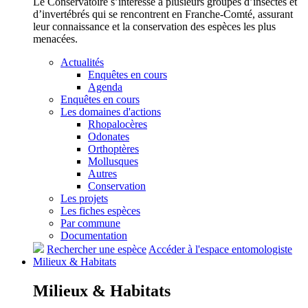
Le Conservatoire s’intéresse à plusieurs groupes d’insectes et
d’invertébrés qui se rencontrent en Franche-Comté, assurant
leur connaissance et la conservation des espèces les plus
menacées.
Actualités
Enquêtes en cours
Agenda
Enquêtes en cours
Les domaines d'actions
Rhopalocères
Odonates
Orthoptères
Mollusques
Autres
Conservation
Les projets
Les fiches espèces
Par commune
Documentation
Rechercher une espèce
Accéder à l'espace entomologiste
Milieux &
Habitats
Milieux &
Habitats