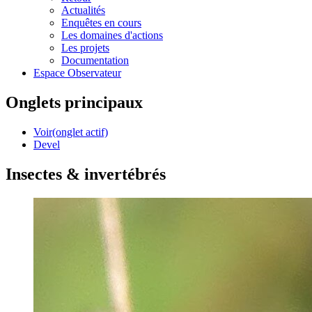
Actualités
Enquêtes en cours
Les domaines d'actions
Les projets
Documentation
Espace Observateur
Onglets principaux
Voir
(onglet actif)
Devel
Insectes & invertébrés