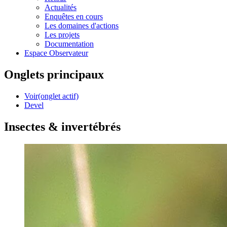
Actualités
Enquêtes en cours
Les domaines d'actions
Les projets
Documentation
Espace Observateur
Onglets principaux
Voir
(onglet actif)
Devel
Insectes & invertébrés