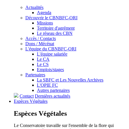
Actualités
Agenda
Découvrir le CBNBFC-ORI
Missions
Territoire d'agrément
Le réseau des CBN
Accès / Contacts
Dons / Mécénat
L'équipe du CBNBFC-ORI
L'équipe salariée
Le CA
Le CS
Emplois/stages
Partenaires
La SBFC et Les Nouvelles Archives
L'OPIE FC
Autres partenaires
Contact
Dernières actualités
Espèces
Végétales
Espèces
Végétales
Le Conservatoire travaille sur l'ensemble de la flore qui