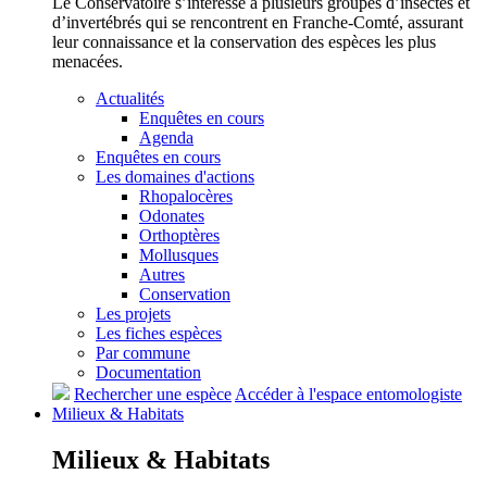
Le Conservatoire s’intéresse à plusieurs groupes d’insectes et
d’invertébrés qui se rencontrent en Franche-Comté, assurant
leur connaissance et la conservation des espèces les plus
menacées.
Actualités
Enquêtes en cours
Agenda
Enquêtes en cours
Les domaines d'actions
Rhopalocères
Odonates
Orthoptères
Mollusques
Autres
Conservation
Les projets
Les fiches espèces
Par commune
Documentation
Rechercher une espèce
Accéder à l'espace entomologiste
Milieux &
Habitats
Milieux &
Habitats