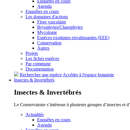
Enquêtes en cours
Agenda
Enquêtes en cours
Les domaines d'actions
Flore vasculaire
Bryophytes/Charophytes
Mycologie
Espèces exotiques envahissantes (EEE)
Conservation
Autres
Projets
Les fiches espèces
Par commune
Documentation
Rechercher une espèce
Accéder à l'espace botaniste
Insectes &
Invertébrés
Insectes &
Invertébrés
Le Conservatoire s’intéresse à plusieurs groupes d’insectes et 
Actualités
Enquêtes en cours
Agenda