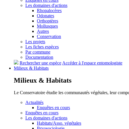
Enquêtes en cours
Les domaines d'actions
Rhopalocères
Odonates
Orthoptères
Mollusques
Autres
Conservation
Les projets
Les fiches espèces
Par commune
Documentation
Rechercher une espèce
Accéder à l'espace entomologiste
Milieux &
Habitats
Milieux &
Habitats
Le Conservatoire étudie les communautés végétales, leur compositi
Actualités
Enquêtes en cours
Enquêtes en cours
Les domaines d'actions
Habitats/Asso. végétales
Bryosociologie