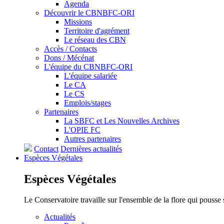
Agenda
Découvrir le CBNBFC-ORI
Missions
Territoire d'agrément
Le réseau des CBN
Accès / Contacts
Dons / Mécénat
L'équipe du CBNBFC-ORI
L'équipe salariée
Le CA
Le CS
Emplois/stages
Partenaires
La SBFC et Les Nouvelles Archives
L'OPIE FC
Autres partenaires
Contact
Dernières actualités
Espèces
Végétales
Espèces
Végétales
Le Conservatoire travaille sur l'ensemble de la flore qui pousse
Actualités