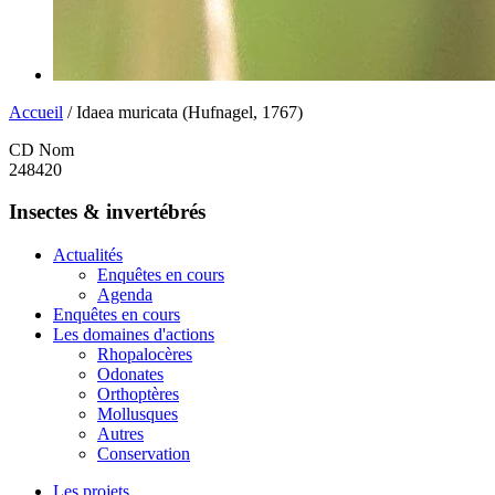
Accueil
/ Idaea muricata (Hufnagel, 1767)
CD Nom
248420
Insectes & invertébrés
Actualités
Enquêtes en cours
Agenda
Enquêtes en cours
Les domaines d'actions
Rhopalocères
Odonates
Orthoptères
Mollusques
Autres
Conservation
Les projets