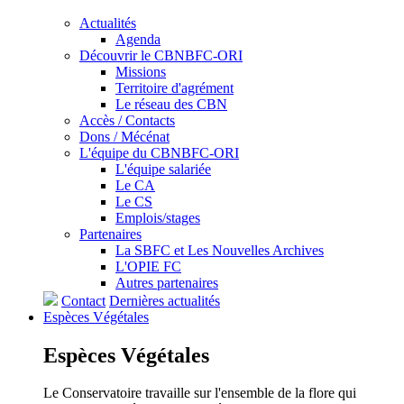
Actualités
Agenda
Découvrir le CBNBFC-ORI
Missions
Territoire d'agrément
Le réseau des CBN
Accès / Contacts
Dons / Mécénat
L'équipe du CBNBFC-ORI
L'équipe salariée
Le CA
Le CS
Emplois/stages
Partenaires
La SBFC et Les Nouvelles Archives
L'OPIE FC
Autres partenaires
Contact
Dernières actualités
Espèces
Végétales
Espèces
Végétales
Le Conservatoire travaille sur l'ensemble de la flore qui