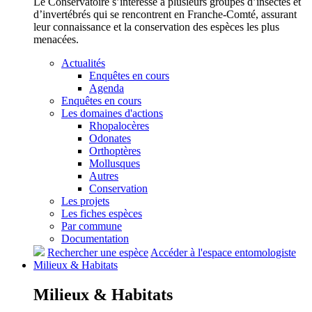
Le Conservatoire s’intéresse à plusieurs groupes d’insectes et
d’invertébrés qui se rencontrent en Franche-Comté, assurant
leur connaissance et la conservation des espèces les plus
menacées.
Actualités
Enquêtes en cours
Agenda
Enquêtes en cours
Les domaines d'actions
Rhopalocères
Odonates
Orthoptères
Mollusques
Autres
Conservation
Les projets
Les fiches espèces
Par commune
Documentation
Rechercher une espèce
Accéder à l'espace entomologiste
Milieux &
Habitats
Milieux &
Habitats