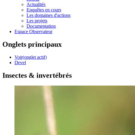
Actualités
Enquêtes en cours
Les domaines d'actions
Les projets
Documentation
Espace Observateur
Onglets principaux
Voir
(onglet actif)
Devel
Insectes & invertébrés