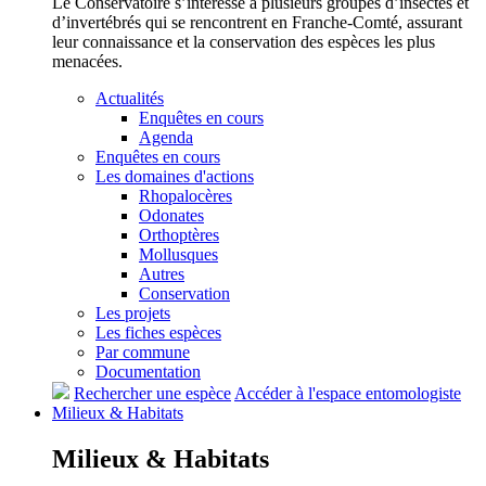
Le Conservatoire s’intéresse à plusieurs groupes d’insectes et
d’invertébrés qui se rencontrent en Franche-Comté, assurant
leur connaissance et la conservation des espèces les plus
menacées.
Actualités
Enquêtes en cours
Agenda
Enquêtes en cours
Les domaines d'actions
Rhopalocères
Odonates
Orthoptères
Mollusques
Autres
Conservation
Les projets
Les fiches espèces
Par commune
Documentation
Rechercher une espèce
Accéder à l'espace entomologiste
Milieux &
Habitats
Milieux &
Habitats