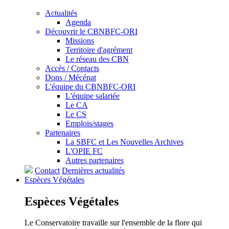
Actualités
Agenda
Découvrir le CBNBFC-ORI
Missions
Territoire d'agrément
Le réseau des CBN
Accès / Contacts
Dons / Mécénat
L'équipe du CBNBFC-ORI
L'équipe salariée
Le CA
Le CS
Emplois/stages
Partenaires
La SBFC et Les Nouvelles Archives
L'OPIE FC
Autres partenaires
Contact
Dernières actualités
Espèces
Végétales
Espèces
Végétales
Le Conservatoire travaille sur l'ensemble de la flore qui