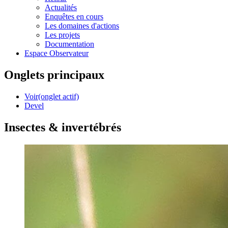
Actualités
Enquêtes en cours
Les domaines d'actions
Les projets
Documentation
Espace Observateur
Onglets principaux
Voir
(onglet actif)
Devel
Insectes & invertébrés