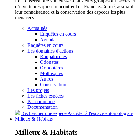
Le Conservatoire s’intéresse à plusieurs groupes d’insectes et
d’invertébrés qui se rencontrent en Franche-Comté, assurant
leur connaissance et la conservation des espèces les plus
menacées.
Actualités
Enquêtes en cours
Agenda
Enquêtes en cours
Les domaines d'actions
Rhopalocères
Odonates
Orthoptères
Mollusques
Autres
Conservation
Les projets
Les fiches espèces
Par commune
Documentation
Rechercher une espèce
Accéder à l'espace entomologiste
Milieux &
Habitats
Milieux &
Habitats