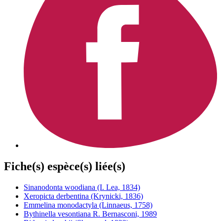
Fiche(s) espèce(s) liée(s)
Sinanodonta woodiana (I. Lea, 1834)
Xeropicta derbentina (Krynicki, 1836)
Emmelina monodactyla (Linnaeus, 1758)
Bythinella vesontiana R. Bernasconi, 1989