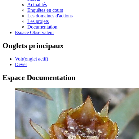
Actualités
Enquêtes en cours
Les domaines d'actions
Les projets
Documentation
Espace Observateur
Onglets principaux
Voir
(onglet actif)
Devel
Espace Documentation