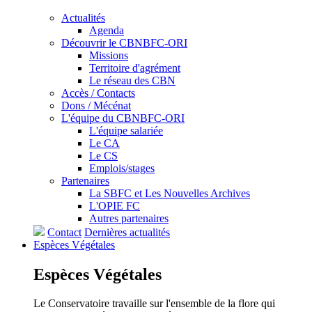
Actualités
Agenda
Découvrir le CBNBFC-ORI
Missions
Territoire d'agrément
Le réseau des CBN
Accès / Contacts
Dons / Mécénat
L'équipe du CBNBFC-ORI
L'équipe salariée
Le CA
Le CS
Emplois/stages
Partenaires
La SBFC et Les Nouvelles Archives
L'OPIE FC
Autres partenaires
Contact
Dernières actualités
Espèces
Végétales
Espèces
Végétales
Le Conservatoire travaille sur l'ensemble de la flore qui