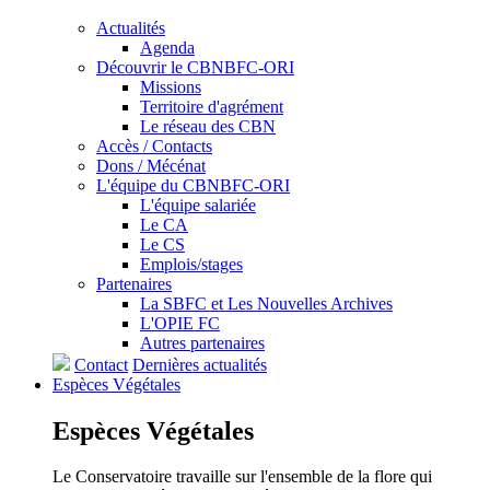
Actualités
Agenda
Découvrir le CBNBFC-ORI
Missions
Territoire d'agrément
Le réseau des CBN
Accès / Contacts
Dons / Mécénat
L'équipe du CBNBFC-ORI
L'équipe salariée
Le CA
Le CS
Emplois/stages
Partenaires
La SBFC et Les Nouvelles Archives
L'OPIE FC
Autres partenaires
Contact
Dernières actualités
Espèces
Végétales
Espèces
Végétales
Le Conservatoire travaille sur l'ensemble de la flore qui