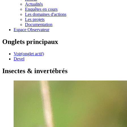
Actualités
Enquêtes en cours
Les domaines d'actions
Les projets
Documentation
Espace Observateur
Onglets principaux
Voir
(onglet actif)
Devel
Insectes & invertébrés