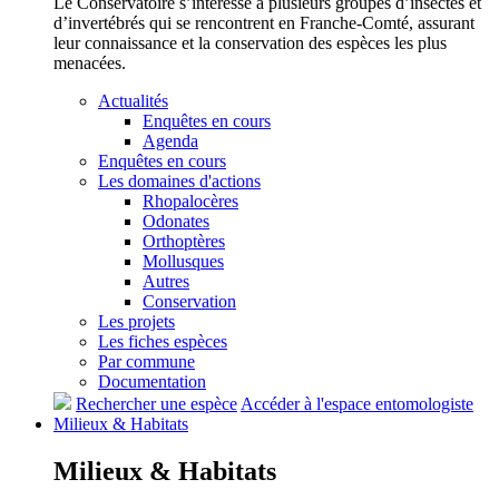
Le Conservatoire s’intéresse à plusieurs groupes d’insectes et
d’invertébrés qui se rencontrent en Franche-Comté, assurant
leur connaissance et la conservation des espèces les plus
menacées.
Actualités
Enquêtes en cours
Agenda
Enquêtes en cours
Les domaines d'actions
Rhopalocères
Odonates
Orthoptères
Mollusques
Autres
Conservation
Les projets
Les fiches espèces
Par commune
Documentation
Rechercher une espèce
Accéder à l'espace entomologiste
Milieux &
Habitats
Milieux &
Habitats