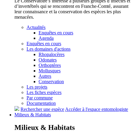
Le Conservatoire s’intéresse à plusieurs groupes d’insectes et
d’invertébrés qui se rencontrent en Franche-Comté, assurant
leur connaissance et la conservation des espèces les plus
menacées.
Actualités
Enquêtes en cours
Agenda
Enquêtes en cours
Les domaines d'actions
Rhopalocères
Odonates
Orthoptères
Mollusques
Autres
Conservation
Les projets
Les fiches espèces
Par commune
Documentation
Rechercher une espèce
Accéder à l'espace entomologiste
Milieux &
Habitats
Milieux &
Habitats