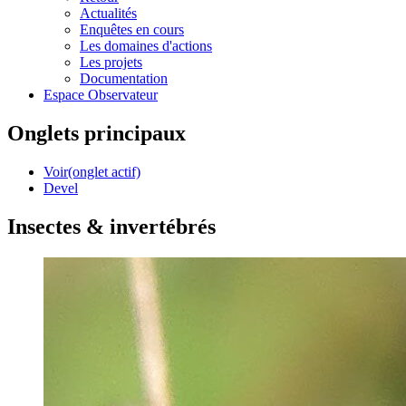
Actualités
Enquêtes en cours
Les domaines d'actions
Les projets
Documentation
Espace Observateur
Onglets principaux
Voir
(onglet actif)
Devel
Insectes & invertébrés