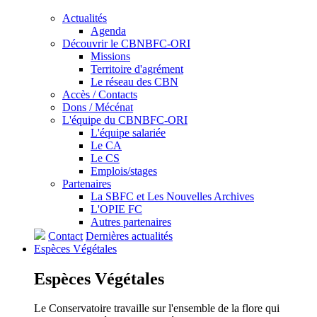
Actualités
Agenda
Découvrir le CBNBFC-ORI
Missions
Territoire d'agrément
Le réseau des CBN
Accès / Contacts
Dons / Mécénat
L'équipe du CBNBFC-ORI
L'équipe salariée
Le CA
Le CS
Emplois/stages
Partenaires
La SBFC et Les Nouvelles Archives
L'OPIE FC
Autres partenaires
Contact
Dernières actualités
Espèces
Végétales
Espèces
Végétales
Le Conservatoire travaille sur l'ensemble de la flore qui