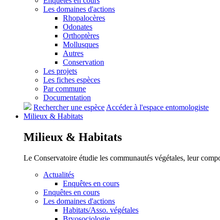
Enquêtes en cours
Les domaines d'actions
Rhopalocères
Odonates
Orthoptères
Mollusques
Autres
Conservation
Les projets
Les fiches espèces
Par commune
Documentation
Rechercher une espèce
Accéder à l'espace entomologiste
Milieux &
Habitats
Milieux &
Habitats
Le Conservatoire étudie les communautés végétales, leur compositi
Actualités
Enquêtes en cours
Enquêtes en cours
Les domaines d'actions
Habitats/Asso. végétales
Bryosociologie