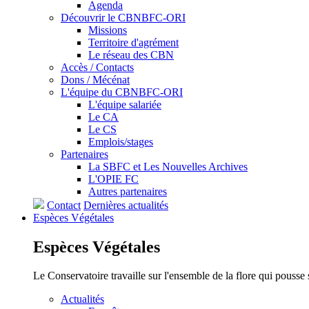
Agenda
Découvrir le CBNBFC-ORI
Missions
Territoire d'agrément
Le réseau des CBN
Accès / Contacts
Dons / Mécénat
L'équipe du CBNBFC-ORI
L'équipe salariée
Le CA
Le CS
Emplois/stages
Partenaires
La SBFC et Les Nouvelles Archives
L'OPIE FC
Autres partenaires
Contact
Dernières actualités
Espèces
Végétales
Espèces
Végétales
Le Conservatoire travaille sur l'ensemble de la flore qui pousse
Actualités