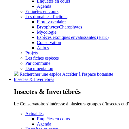
Enquêtes en cours
Agenda
Enquêtes en cours
Les domaines d'actions
Flore vasculaire
Bryophytes/Charophytes
Mycologie
Espèces exotiques envahissantes (EEE)
Conservation
Autres
Projets
Les fiches espèces
Par commune
Documentation
Rechercher une espèce
Accéder à l'espace botaniste
Insectes &
Invertébrés
Insectes &
Invertébrés
Le Conservatoire s’intéresse à plusieurs groupes d’insectes et 
Actualités
Enquêtes en cours
Agenda