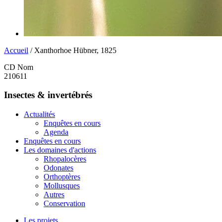
Accueil
/ Xanthorhoe Hübner, 1825
CD Nom
210611
Insectes & invertébrés
Actualités
Enquêtes en cours
Agenda
Enquêtes en cours
Les domaines d'actions
Rhopalocères
Odonates
Orthoptères
Mollusques
Autres
Conservation
Les projets