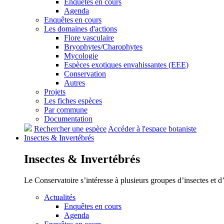
Enquêtes en cours
Agenda
Enquêtes en cours
Les domaines d'actions
Flore vasculaire
Bryophytes/Charophytes
Mycologie
Espèces exotiques envahissantes (EEE)
Conservation
Autres
Projets
Les fiches espèces
Par commune
Documentation
Rechercher une espèce
Accéder à l'espace botaniste
Insectes &
Invertébrés
Insectes &
Invertébrés
Le Conservatoire s’intéresse à plusieurs groupes d’insectes et 
Actualités
Enquêtes en cours
Agenda