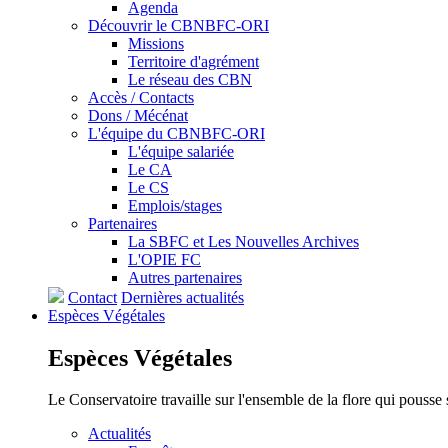
Agenda
Découvrir le CBNBFC-ORI
Missions
Territoire d'agrément
Le réseau des CBN
Accès / Contacts
Dons / Mécénat
L'équipe du CBNBFC-ORI
L'équipe salariée
Le CA
Le CS
Emplois/stages
Partenaires
La SBFC et Les Nouvelles Archives
L'OPIE FC
Autres partenaires
Contact
Dernières actualités
Espèces
Végétales
Espèces
Végétales
Le Conservatoire travaille sur l'ensemble de la flore qui pousse
Actualités