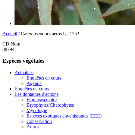
Accueil
/ Carex pseudocyperus L., 1753
CD Nom
88794
Espèces végétales
Actualités
Enquêtes en cours
Agenda
Enquêtes en cours
Les domaines d'actions
Flore vasculaire
Bryophytes/Charophytes
Mycologie
Espèces exotiques envahissantes (EEE)
Conservation
Autres