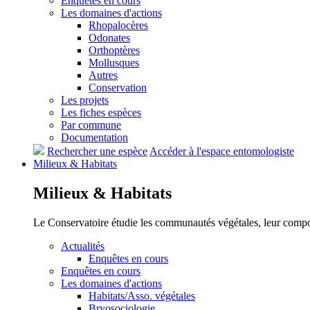
Enquêtes en cours
Les domaines d'actions
Rhopalocères
Odonates
Orthoptères
Mollusques
Autres
Conservation
Les projets
Les fiches espèces
Par commune
Documentation
Rechercher une espèce
Accéder à l'espace entomologiste
Milieux &
Habitats
Milieux &
Habitats
Le Conservatoire étudie les communautés végétales, leur compositi
Actualités
Enquêtes en cours
Enquêtes en cours
Les domaines d'actions
Habitats/Asso. végétales
Bryosociologie