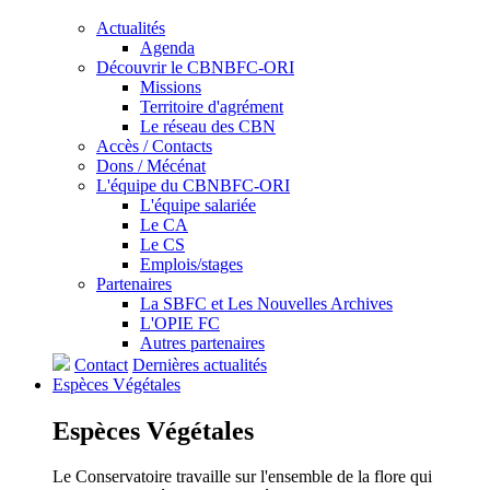
Actualités
Agenda
Découvrir le CBNBFC-ORI
Missions
Territoire d'agrément
Le réseau des CBN
Accès / Contacts
Dons / Mécénat
L'équipe du CBNBFC-ORI
L'équipe salariée
Le CA
Le CS
Emplois/stages
Partenaires
La SBFC et Les Nouvelles Archives
L'OPIE FC
Autres partenaires
Contact
Dernières actualités
Espèces
Végétales
Espèces
Végétales
Le Conservatoire travaille sur l'ensemble de la flore qui