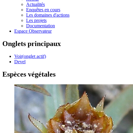
Actualités
Enquêtes en cours
Les domaines d'actions
Les projets
Documentation
Espace Observateur
Onglets principaux
Voir
(onglet actif)
Devel
Espèces végétales