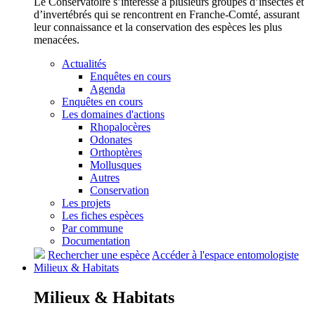
Le Conservatoire s’intéresse à plusieurs groupes d’insectes et
d’invertébrés qui se rencontrent en Franche-Comté, assurant
leur connaissance et la conservation des espèces les plus
menacées.
Actualités
Enquêtes en cours
Agenda
Enquêtes en cours
Les domaines d'actions
Rhopalocères
Odonates
Orthoptères
Mollusques
Autres
Conservation
Les projets
Les fiches espèces
Par commune
Documentation
Rechercher une espèce
Accéder à l'espace entomologiste
Milieux &
Habitats
Milieux &
Habitats