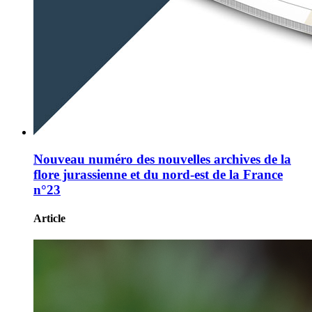
Nouveau numéro des nouvelles archives de la
flore jurassienne et du nord-est de la France
n°23
Article