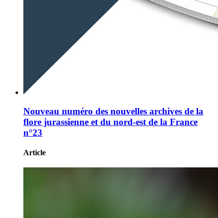
Nouveau numéro des nouvelles archives de la
flore jurassienne et du nord-est de la France
n°23
Article