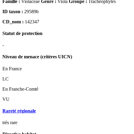
Famille :
Violaceae
Genre :
Viola
Groupe :
Trachéophytes
ID taxon :
29589b
CD_nom :
142347
Statut de protection
-
Niveau de menace (critères UICN)
En France
LC
En Franche-Comté
VU
Rareté régionale
très rare