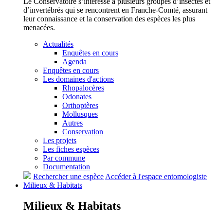
Le Conservatoire s’intéresse à plusieurs groupes d’insectes et
d’invertébrés qui se rencontrent en Franche-Comté, assurant
leur connaissance et la conservation des espèces les plus
menacées.
Actualités
Enquêtes en cours
Agenda
Enquêtes en cours
Les domaines d'actions
Rhopalocères
Odonates
Orthoptères
Mollusques
Autres
Conservation
Les projets
Les fiches espèces
Par commune
Documentation
Rechercher une espèce
Accéder à l'espace entomologiste
Milieux &
Habitats
Milieux &
Habitats