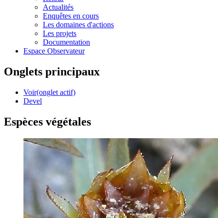
Actualités
Enquêtes en cours
Les domaines d'actions
Les projets
Documentation
Espace Observateur
Onglets principaux
Voir
(onglet actif)
Devel
Espèces végétales