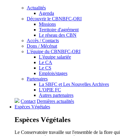
Actualités
Agenda
Découvrir le CBNBFC-ORI
Missions
Territoire d'agrément
Le réseau des CBN
Accès / Contacts
Dons / Mécénat
L'équipe du CBNBFC-ORI
L'équipe salariée
Le CA
Le CS
Emplois/stages
Partenaires
La SBFC et Les Nouvelles Archives
L'OPIE FC
Autres partenaires
Contact
Dernières actualités
Espèces
Végétales
Espèces
Végétales
Le Conservatoire travaille sur l'ensemble de la flore qui