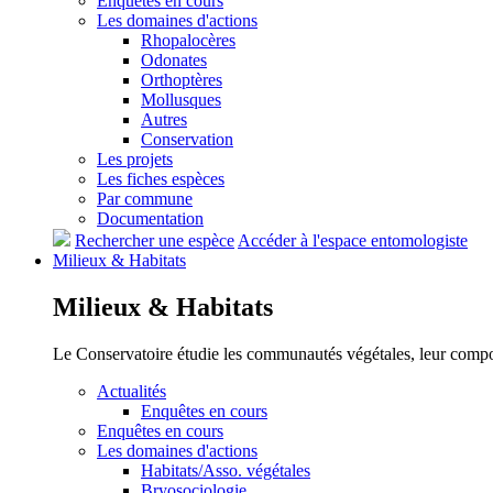
Enquêtes en cours
Les domaines d'actions
Rhopalocères
Odonates
Orthoptères
Mollusques
Autres
Conservation
Les projets
Les fiches espèces
Par commune
Documentation
Rechercher une espèce
Accéder à l'espace entomologiste
Milieux &
Habitats
Milieux &
Habitats
Le Conservatoire étudie les communautés végétales, leur compositi
Actualités
Enquêtes en cours
Enquêtes en cours
Les domaines d'actions
Habitats/Asso. végétales
Bryosociologie