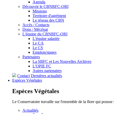
Agenda
Découvrir le CBNBFC-ORI
Missions
Territoire d'agrément
Le réseau des CBN
Accès / Contacts
Dons / Mécénat
L'équipe du CBNBFC-ORI
L'équipe salariée
Le CA
Le CS
Emplois/stages
Partenaires
La SBFC et Les Nouvelles Archives
L'OPIE FC
Autres partenaires
Contact
Dernières actualités
Espèces
Végétales
Espèces
Végétales
Le Conservatoire travaille sur l'ensemble de la flore qui pousse
Actualités