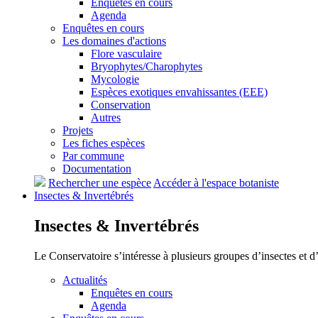
Enquêtes en cours
Agenda
Enquêtes en cours
Les domaines d'actions
Flore vasculaire
Bryophytes/Charophytes
Mycologie
Espèces exotiques envahissantes (EEE)
Conservation
Autres
Projets
Les fiches espèces
Par commune
Documentation
Rechercher une espèce
Accéder à l'espace botaniste
Insectes &
Invertébrés
Insectes &
Invertébrés
Le Conservatoire s’intéresse à plusieurs groupes d’insectes et 
Actualités
Enquêtes en cours
Agenda