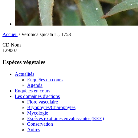
Accueil
/ Veronica spicata L., 1753
CD Nom
129007
Espèces végétales
Actualités
Enquêtes en cours
Agenda
Enquêtes en cours
Les domaines d'actions
Flore vasculaire
Bryophytes/Charophytes
Mycologie
Espèces exotiques envahissantes (EEE)
Conservation
Autres