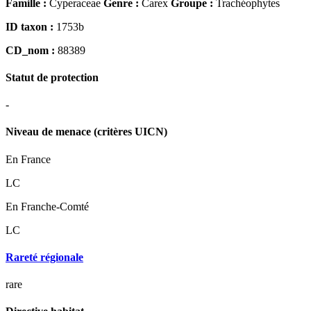
Famille :
Cyperaceae
Genre :
Carex
Groupe :
Trachéophytes
ID taxon :
1753b
CD_nom :
88389
Statut de protection
-
Niveau de menace (critères UICN)
En France
LC
En Franche-Comté
LC
Rareté régionale
rare