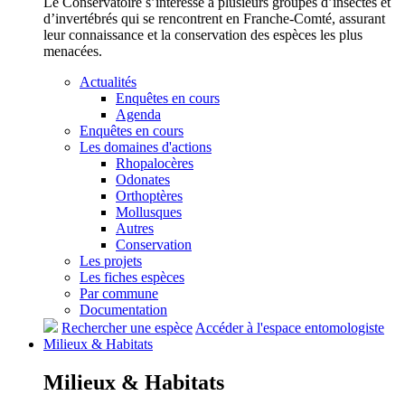
Le Conservatoire s’intéresse à plusieurs groupes d’insectes et
d’invertébrés qui se rencontrent en Franche-Comté, assurant
leur connaissance et la conservation des espèces les plus
menacées.
Actualités
Enquêtes en cours
Agenda
Enquêtes en cours
Les domaines d'actions
Rhopalocères
Odonates
Orthoptères
Mollusques
Autres
Conservation
Les projets
Les fiches espèces
Par commune
Documentation
Rechercher une espèce
Accéder à l'espace entomologiste
Milieux &
Habitats
Milieux &
Habitats