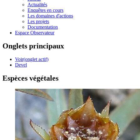
Actualités
Enquêtes en cours
Les domaines d'actions
Les projets
Documentation
Espace Observateur
Onglets principaux
Voir
(onglet actif)
Devel
Espèces végétales