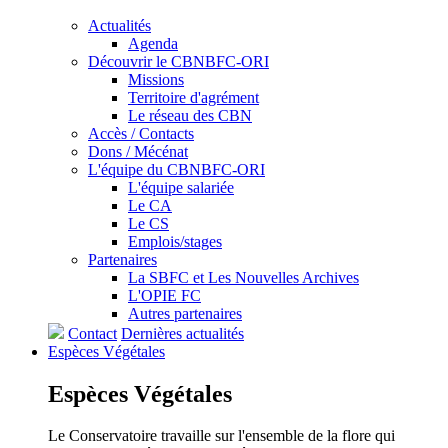
Actualités
Agenda
Découvrir le CBNBFC-ORI
Missions
Territoire d'agrément
Le réseau des CBN
Accès / Contacts
Dons / Mécénat
L'équipe du CBNBFC-ORI
L'équipe salariée
Le CA
Le CS
Emplois/stages
Partenaires
La SBFC et Les Nouvelles Archives
L'OPIE FC
Autres partenaires
Contact
Dernières actualités
Espèces
Végétales
Espèces
Végétales
Le Conservatoire travaille sur l'ensemble de la flore qui