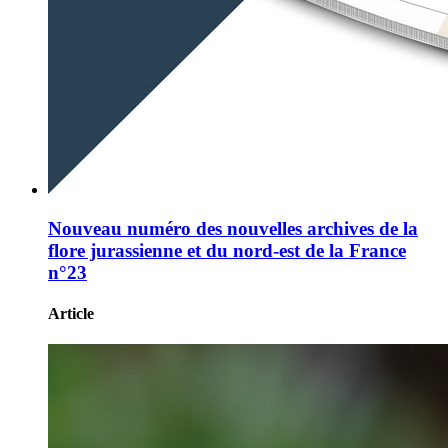
Nouveau numéro des nouvelles archives de la
flore jurassienne et du nord-est de la France
n°23
Article