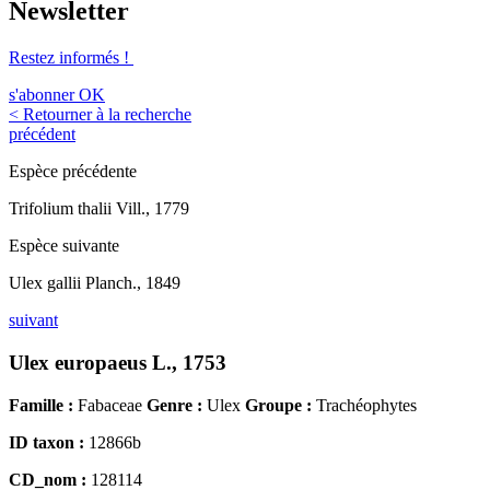
Newsletter
Restez informés !
s'abonner
OK
< Retourner à la recherche
précédent
Espèce précédente
Trifolium thalii Vill., 1779
Espèce suivante
Ulex gallii Planch., 1849
suivant
Ulex europaeus L., 1753
Famille :
Fabaceae
Genre :
Ulex
Groupe :
Trachéophytes
ID taxon :
12866b
CD_nom :
128114