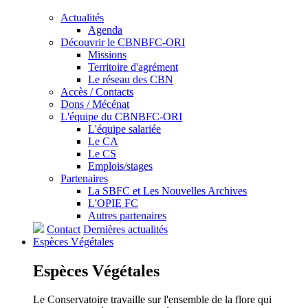
Actualités
Agenda
Découvrir le CBNBFC-ORI
Missions
Territoire d'agrément
Le réseau des CBN
Accès / Contacts
Dons / Mécénat
L'équipe du CBNBFC-ORI
L'équipe salariée
Le CA
Le CS
Emplois/stages
Partenaires
La SBFC et Les Nouvelles Archives
L'OPIE FC
Autres partenaires
Contact
Dernières actualités
Espèces
Végétales
Espèces
Végétales
Le Conservatoire travaille sur l'ensemble de la flore qui