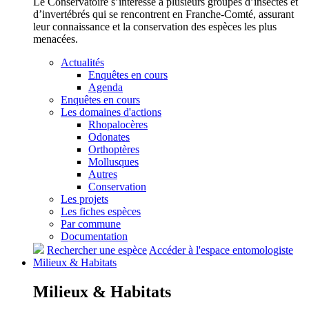
Le Conservatoire s’intéresse à plusieurs groupes d’insectes et
d’invertébrés qui se rencontrent en Franche-Comté, assurant
leur connaissance et la conservation des espèces les plus
menacées.
Actualités
Enquêtes en cours
Agenda
Enquêtes en cours
Les domaines d'actions
Rhopalocères
Odonates
Orthoptères
Mollusques
Autres
Conservation
Les projets
Les fiches espèces
Par commune
Documentation
Rechercher une espèce
Accéder à l'espace entomologiste
Milieux &
Habitats
Milieux &
Habitats