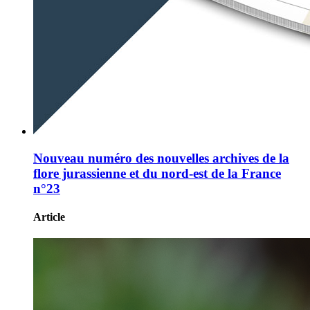
Nouveau numéro des nouvelles archives de la
flore jurassienne et du nord-est de la France
n°23
Article