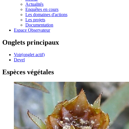
Actualités
Enquêtes en cours
Les domaines d'actions
Les projets
Documentation
Espace Observateur
Onglets principaux
Voir
(onglet actif)
Devel
Espèces végétales