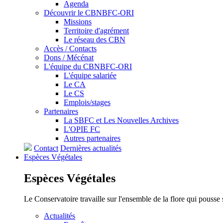
Agenda
Découvrir le CBNBFC-ORI
Missions
Territoire d'agrément
Le réseau des CBN
Accès / Contacts
Dons / Mécénat
L'équipe du CBNBFC-ORI
L'équipe salariée
Le CA
Le CS
Emplois/stages
Partenaires
La SBFC et Les Nouvelles Archives
L'OPIE FC
Autres partenaires
Contact
Dernières actualités
Espèces
Végétales
Espèces
Végétales
Le Conservatoire travaille sur l'ensemble de la flore qui pousse
Actualités