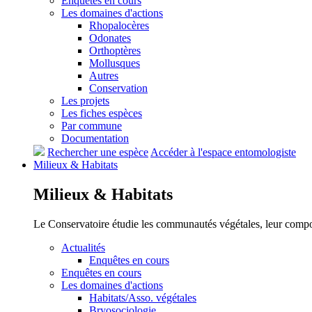
Enquêtes en cours
Les domaines d'actions
Rhopalocères
Odonates
Orthoptères
Mollusques
Autres
Conservation
Les projets
Les fiches espèces
Par commune
Documentation
Rechercher une espèce
Accéder à l'espace entomologiste
Milieux &
Habitats
Milieux &
Habitats
Le Conservatoire étudie les communautés végétales, leur compositi
Actualités
Enquêtes en cours
Enquêtes en cours
Les domaines d'actions
Habitats/Asso. végétales
Bryosociologie