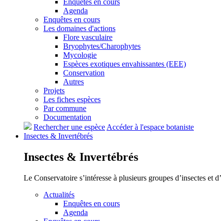
Enquêtes en cours
Agenda
Enquêtes en cours
Les domaines d'actions
Flore vasculaire
Bryophytes/Charophytes
Mycologie
Espèces exotiques envahissantes (EEE)
Conservation
Autres
Projets
Les fiches espèces
Par commune
Documentation
Rechercher une espèce
Accéder à l'espace botaniste
Insectes &
Invertébrés
Insectes &
Invertébrés
Le Conservatoire s’intéresse à plusieurs groupes d’insectes et 
Actualités
Enquêtes en cours
Agenda