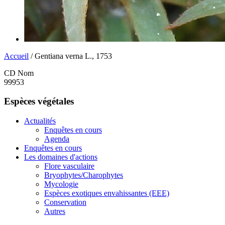
Accueil
/ Gentiana verna L., 1753
CD Nom
99953
Espèces végétales
Actualités
Enquêtes en cours
Agenda
Enquêtes en cours
Les domaines d'actions
Flore vasculaire
Bryophytes/Charophytes
Mycologie
Espèces exotiques envahissantes (EEE)
Conservation
Autres