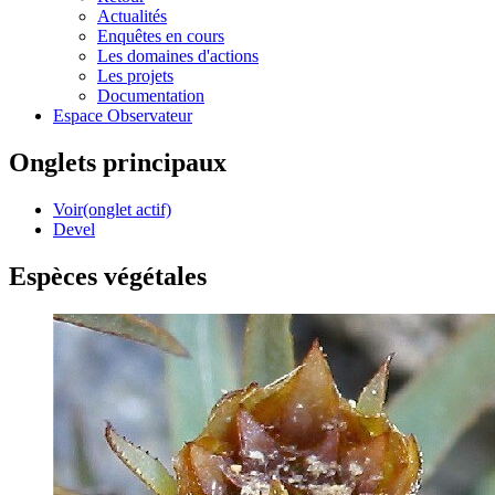
Actualités
Enquêtes en cours
Les domaines d'actions
Les projets
Documentation
Espace Observateur
Onglets principaux
Voir
(onglet actif)
Devel
Espèces végétales