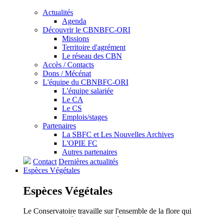
Actualités
Agenda
Découvrir le CBNBFC-ORI
Missions
Territoire d'agrément
Le réseau des CBN
Accès / Contacts
Dons / Mécénat
L'équipe du CBNBFC-ORI
L'équipe salariée
Le CA
Le CS
Emplois/stages
Partenaires
La SBFC et Les Nouvelles Archives
L'OPIE FC
Autres partenaires
Contact
Dernières actualités
Espèces
Végétales
Espèces
Végétales
Le Conservatoire travaille sur l'ensemble de la flore qui