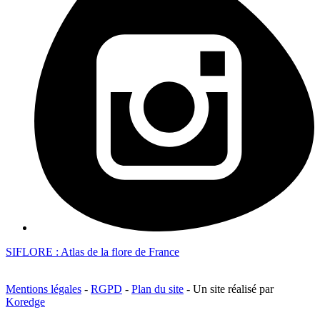
SIFLORE : Atlas de la flore de France
Mentions légales
-
RGPD
-
Plan du site
- Un site réalisé par
Koredge