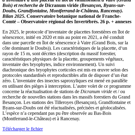
Bois) et recherche de
Dicranum viride
(Besançon, Byans-sur-
Doubs, Grandfontaine, Montferrand-le-Château, Rancenay).
Bilan 2025
. Conservatoire botanique national de Franche-
Comté – Observatoire régional des Invertébrés. 26 p. + annexes
En 2025, le protocole d’inventaire de placettes forestières en îlot de
sénescence, initié en 2020 et mis au point en 2021, a été conduit
dans une parcelle en îlot de sénescence à Vaire (Grand Bois, sur la
côte dominant le Doubs)). Les caractéristiques de la placette, d‘un
rayon de 15 m, sont décrites (description du massif forestier,
caractéristiques physiques de la placette, groupements végétaux,
inventaire des bryophytes, indice environnement). Un suivi
diachronique des bryophytes corticoles est mis en œuvre selon des
protocoles standardisés et reproductibles afin de disposer d’un état
zéro. L’inventaire des insectes saproxyliques est mené en parallèle
en utilisant des pièges à interception. L’autre volet de ce programme
concerne la réactualisation de stations de
Dicranum viride
et / ou
recherche de nouvelles stations dans les massifs forestiers du Grand
Besançon. Les stations des Tilleroyes (Besançon), Grandfontaine et
Byans-sur-Doubs ont été réactualisées, précisées et géolocalisées.
L’espèce n’a cependant pas pu être observée au Bas-Bois
(Montferrand-le-Château) et à Rancenay.
Télécharger le fichier