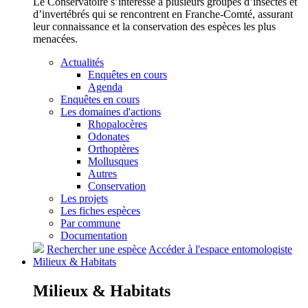
Le Conservatoire s’intéresse à plusieurs groupes d’insectes et
d’invertébrés qui se rencontrent en Franche-Comté, assurant
leur connaissance et la conservation des espèces les plus
menacées.
Actualités
Enquêtes en cours
Agenda
Enquêtes en cours
Les domaines d'actions
Rhopalocères
Odonates
Orthoptères
Mollusques
Autres
Conservation
Les projets
Les fiches espèces
Par commune
Documentation
Rechercher une espèce
Accéder à l'espace entomologiste
Milieux &
Habitats
Milieux &
Habitats