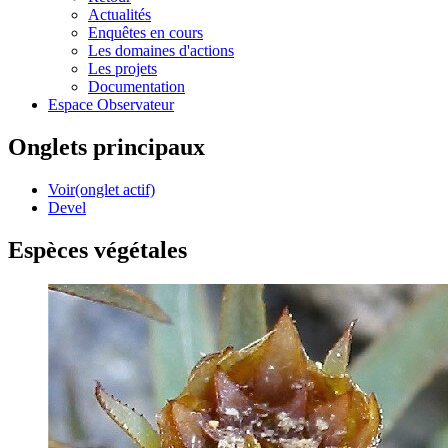
Actualités
Enquêtes en cours
Les domaines d'actions
Les projets
Documentation
Espace Observateur
Onglets principaux
Voir
(onglet actif)
Devel
Espèces végétales