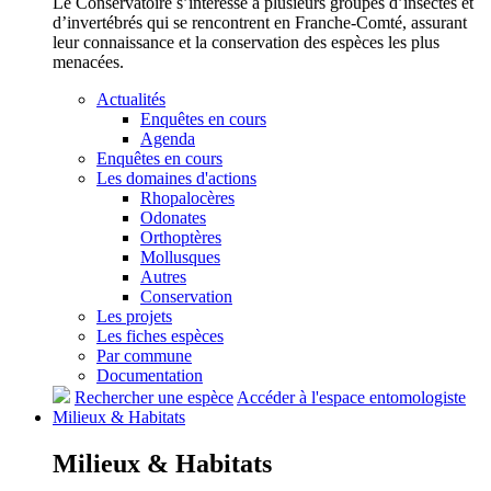
Le Conservatoire s’intéresse à plusieurs groupes d’insectes et
d’invertébrés qui se rencontrent en Franche-Comté, assurant
leur connaissance et la conservation des espèces les plus
menacées.
Actualités
Enquêtes en cours
Agenda
Enquêtes en cours
Les domaines d'actions
Rhopalocères
Odonates
Orthoptères
Mollusques
Autres
Conservation
Les projets
Les fiches espèces
Par commune
Documentation
Rechercher une espèce
Accéder à l'espace entomologiste
Milieux &
Habitats
Milieux &
Habitats