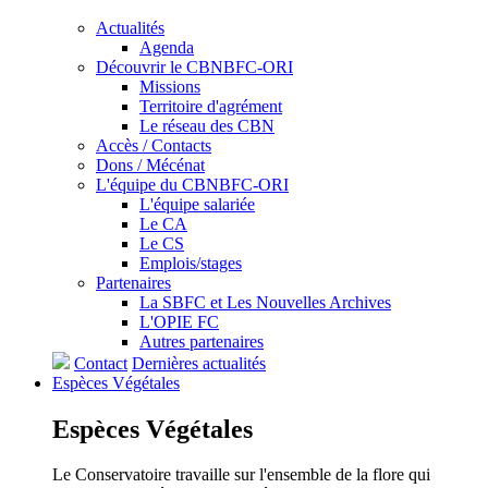
Actualités
Agenda
Découvrir le CBNBFC-ORI
Missions
Territoire d'agrément
Le réseau des CBN
Accès / Contacts
Dons / Mécénat
L'équipe du CBNBFC-ORI
L'équipe salariée
Le CA
Le CS
Emplois/stages
Partenaires
La SBFC et Les Nouvelles Archives
L'OPIE FC
Autres partenaires
Contact
Dernières actualités
Espèces
Végétales
Espèces
Végétales
Le Conservatoire travaille sur l'ensemble de la flore qui