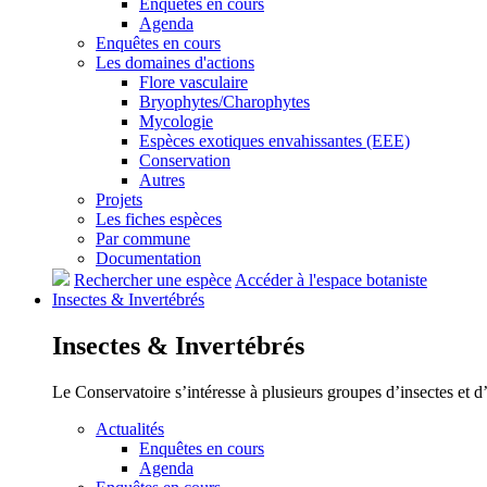
Enquêtes en cours
Agenda
Enquêtes en cours
Les domaines d'actions
Flore vasculaire
Bryophytes/Charophytes
Mycologie
Espèces exotiques envahissantes (EEE)
Conservation
Autres
Projets
Les fiches espèces
Par commune
Documentation
Rechercher une espèce
Accéder à l'espace botaniste
Insectes &
Invertébrés
Insectes &
Invertébrés
Le Conservatoire s’intéresse à plusieurs groupes d’insectes et 
Actualités
Enquêtes en cours
Agenda