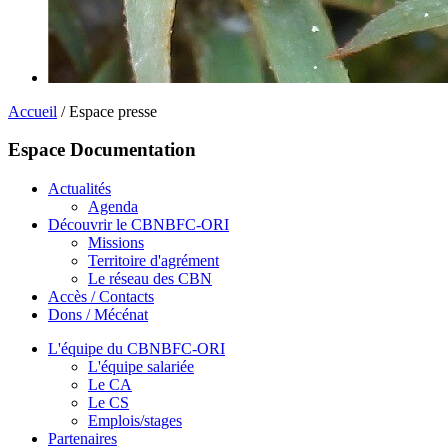
Accueil
/ Espace presse
Espace Documentation
Actualités
Agenda
Découvrir le CBNBFC-ORI
Missions
Territoire d'agrément
Le réseau des CBN
Accès / Contacts
Dons / Mécénat
L'équipe du CBNBFC-ORI
L'équipe salariée
Le CA
Le CS
Emplois/stages
Partenaires