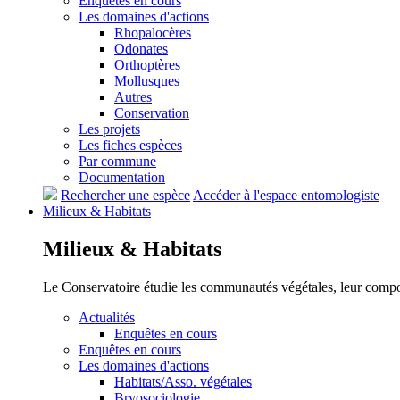
Enquêtes en cours
Les domaines d'actions
Rhopalocères
Odonates
Orthoptères
Mollusques
Autres
Conservation
Les projets
Les fiches espèces
Par commune
Documentation
Rechercher une espèce
Accéder à l'espace entomologiste
Milieux &
Habitats
Milieux &
Habitats
Le Conservatoire étudie les communautés végétales, leur compositi
Actualités
Enquêtes en cours
Enquêtes en cours
Les domaines d'actions
Habitats/Asso. végétales
Bryosociologie