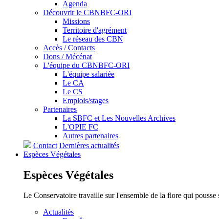
Agenda
Découvrir le CBNBFC-ORI
Missions
Territoire d'agrément
Le réseau des CBN
Accès / Contacts
Dons / Mécénat
L'équipe du CBNBFC-ORI
L'équipe salariée
Le CA
Le CS
Emplois/stages
Partenaires
La SBFC et Les Nouvelles Archives
L'OPIE FC
Autres partenaires
Contact
Dernières actualités
Espèces
Végétales
Espèces
Végétales
Le Conservatoire travaille sur l'ensemble de la flore qui pousse
Actualités