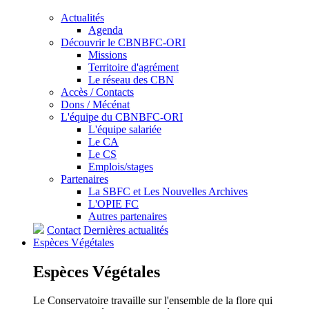
Actualités
Agenda
Découvrir le CBNBFC-ORI
Missions
Territoire d'agrément
Le réseau des CBN
Accès / Contacts
Dons / Mécénat
L'équipe du CBNBFC-ORI
L'équipe salariée
Le CA
Le CS
Emplois/stages
Partenaires
La SBFC et Les Nouvelles Archives
L'OPIE FC
Autres partenaires
Contact
Dernières actualités
Espèces
Végétales
Espèces
Végétales
Le Conservatoire travaille sur l'ensemble de la flore qui