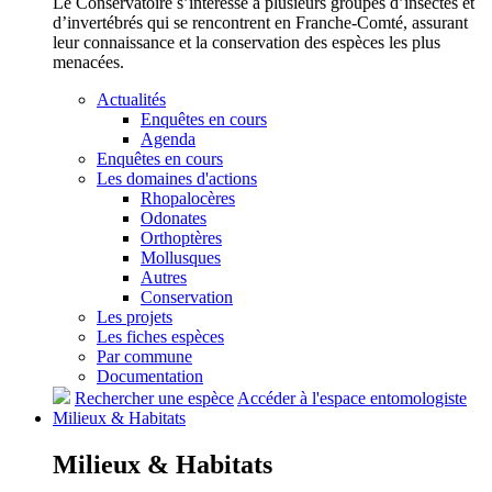
Le Conservatoire s’intéresse à plusieurs groupes d’insectes et
d’invertébrés qui se rencontrent en Franche-Comté, assurant
leur connaissance et la conservation des espèces les plus
menacées.
Actualités
Enquêtes en cours
Agenda
Enquêtes en cours
Les domaines d'actions
Rhopalocères
Odonates
Orthoptères
Mollusques
Autres
Conservation
Les projets
Les fiches espèces
Par commune
Documentation
Rechercher une espèce
Accéder à l'espace entomologiste
Milieux &
Habitats
Milieux &
Habitats