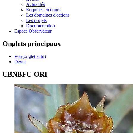
Actualités
Enquêtes en cours
Les domaines d'actions
Les projets
Documentation
Espace Observateur
Onglets principaux
Voir
(onglet actif)
Devel
CBNBFC-ORI