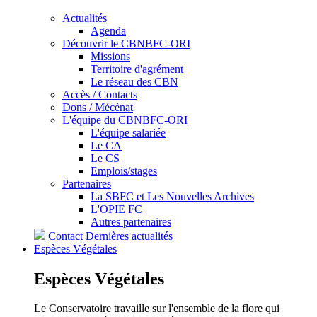
Actualités
Agenda
Découvrir le CBNBFC-ORI
Missions
Territoire d'agrément
Le réseau des CBN
Accès / Contacts
Dons / Mécénat
L'équipe du CBNBFC-ORI
L'équipe salariée
Le CA
Le CS
Emplois/stages
Partenaires
La SBFC et Les Nouvelles Archives
L'OPIE FC
Autres partenaires
Contact
Dernières actualités
Espèces
Végétales
Espèces
Végétales
Le Conservatoire travaille sur l'ensemble de la flore qui