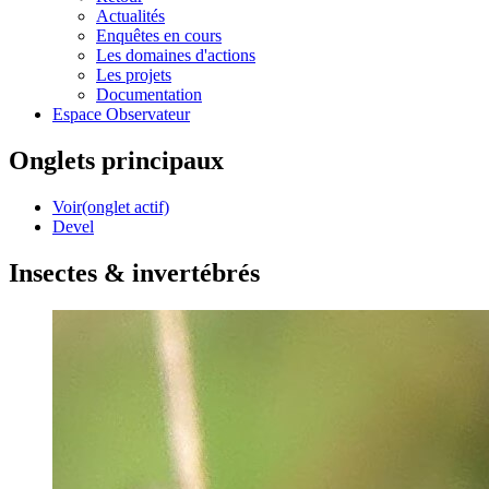
Actualités
Enquêtes en cours
Les domaines d'actions
Les projets
Documentation
Espace Observateur
Onglets principaux
Voir
(onglet actif)
Devel
Insectes & invertébrés