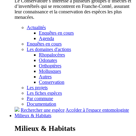
Le Conservatoire s’intéresse à plusieurs groupes d’insectes et
d’invertébrés qui se rencontrent en Franche-Comté, assurant
leur connaissance et la conservation des espèces les plus
menacées.
Actualités
Enquêtes en cours
Agenda
Enquêtes en cours
Les domaines d'actions
Rhopalocères
Odonates
Orthoptères
Mollusques
Autres
Conservation
Les projets
Les fiches espèces
Par commune
Documentation
Rechercher une espèce
Accéder à l'espace entomologiste
Milieux &
Habitats
Milieux &
Habitats