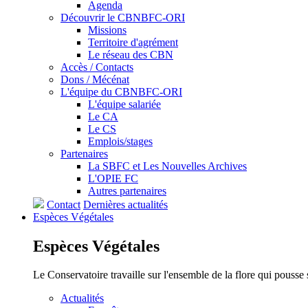
Agenda
Découvrir le CBNBFC-ORI
Missions
Territoire d'agrément
Le réseau des CBN
Accès / Contacts
Dons / Mécénat
L'équipe du CBNBFC-ORI
L'équipe salariée
Le CA
Le CS
Emplois/stages
Partenaires
La SBFC et Les Nouvelles Archives
L'OPIE FC
Autres partenaires
Contact
Dernières actualités
Espèces
Végétales
Espèces
Végétales
Le Conservatoire travaille sur l'ensemble de la flore qui pousse
Actualités