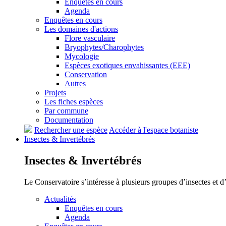
Enquêtes en cours
Agenda
Enquêtes en cours
Les domaines d'actions
Flore vasculaire
Bryophytes/Charophytes
Mycologie
Espèces exotiques envahissantes (EEE)
Conservation
Autres
Projets
Les fiches espèces
Par commune
Documentation
Rechercher une espèce
Accéder à l'espace botaniste
Insectes &
Invertébrés
Insectes &
Invertébrés
Le Conservatoire s’intéresse à plusieurs groupes d’insectes et 
Actualités
Enquêtes en cours
Agenda