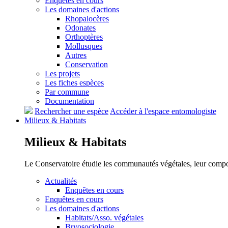
Enquêtes en cours
Les domaines d'actions
Rhopalocères
Odonates
Orthoptères
Mollusques
Autres
Conservation
Les projets
Les fiches espèces
Par commune
Documentation
Rechercher une espèce
Accéder à l'espace entomologiste
Milieux &
Habitats
Milieux &
Habitats
Le Conservatoire étudie les communautés végétales, leur compositi
Actualités
Enquêtes en cours
Enquêtes en cours
Les domaines d'actions
Habitats/Asso. végétales
Bryosociologie