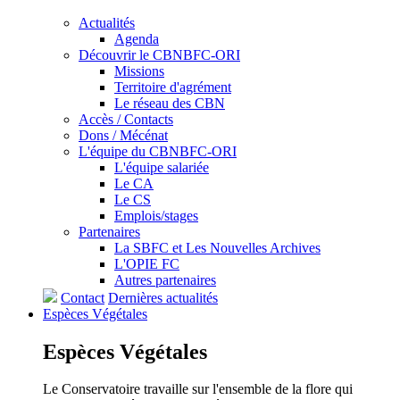
Actualités
Agenda
Découvrir le CBNBFC-ORI
Missions
Territoire d'agrément
Le réseau des CBN
Accès / Contacts
Dons / Mécénat
L'équipe du CBNBFC-ORI
L'équipe salariée
Le CA
Le CS
Emplois/stages
Partenaires
La SBFC et Les Nouvelles Archives
L'OPIE FC
Autres partenaires
Contact
Dernières actualités
Espèces
Végétales
Espèces
Végétales
Le Conservatoire travaille sur l'ensemble de la flore qui