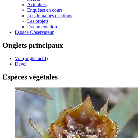
Actualités
Enquêtes en cours
Les domaines d'actions
Les projets
Documentation
Espace Observateur
Onglets principaux
Voir
(onglet actif)
Devel
Espèces végétales