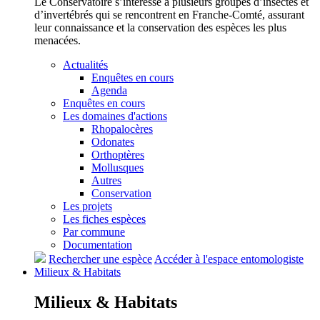
Le Conservatoire s’intéresse à plusieurs groupes d’insectes et
d’invertébrés qui se rencontrent en Franche-Comté, assurant
leur connaissance et la conservation des espèces les plus
menacées.
Actualités
Enquêtes en cours
Agenda
Enquêtes en cours
Les domaines d'actions
Rhopalocères
Odonates
Orthoptères
Mollusques
Autres
Conservation
Les projets
Les fiches espèces
Par commune
Documentation
Rechercher une espèce
Accéder à l'espace entomologiste
Milieux &
Habitats
Milieux &
Habitats