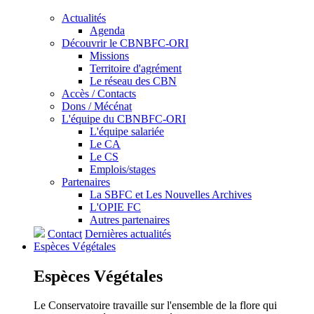
Actualités
Agenda
Découvrir le CBNBFC-ORI
Missions
Territoire d'agrément
Le réseau des CBN
Accès / Contacts
Dons / Mécénat
L'équipe du CBNBFC-ORI
L'équipe salariée
Le CA
Le CS
Emplois/stages
Partenaires
La SBFC et Les Nouvelles Archives
L'OPIE FC
Autres partenaires
Contact
Dernières actualités
Espèces
Végétales
Espèces
Végétales
Le Conservatoire travaille sur l'ensemble de la flore qui