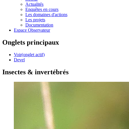
Actualités
Enquêtes en cours
Les domaines d'actions
Les projets
Documentation
Espace Observateur
Onglets principaux
Voir
(onglet actif)
Devel
Insectes & invertébrés