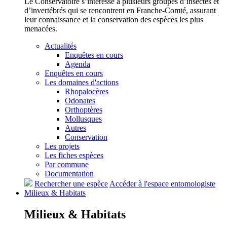
Le Conservatoire s’intéresse à plusieurs groupes d’insectes et
d’invertébrés qui se rencontrent en Franche-Comté, assurant
leur connaissance et la conservation des espèces les plus
menacées.
Actualités
Enquêtes en cours
Agenda
Enquêtes en cours
Les domaines d'actions
Rhopalocères
Odonates
Orthoptères
Mollusques
Autres
Conservation
Les projets
Les fiches espèces
Par commune
Documentation
Rechercher une espèce
Accéder à l'espace entomologiste
Milieux &
Habitats
Milieux &
Habitats