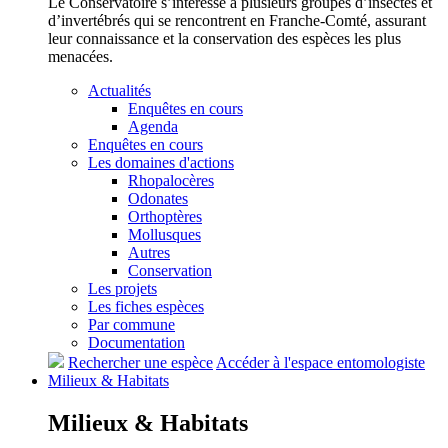
Le Conservatoire s’intéresse à plusieurs groupes d’insectes et
d’invertébrés qui se rencontrent en Franche-Comté, assurant
leur connaissance et la conservation des espèces les plus
menacées.
Actualités
Enquêtes en cours
Agenda
Enquêtes en cours
Les domaines d'actions
Rhopalocères
Odonates
Orthoptères
Mollusques
Autres
Conservation
Les projets
Les fiches espèces
Par commune
Documentation
Rechercher une espèce
Accéder à l'espace entomologiste
Milieux &
Habitats
Milieux &
Habitats