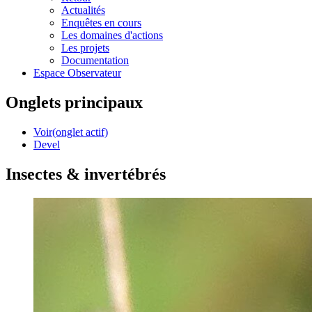
Actualités
Enquêtes en cours
Les domaines d'actions
Les projets
Documentation
Espace Observateur
Onglets principaux
Voir
(onglet actif)
Devel
Insectes & invertébrés