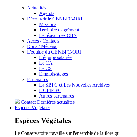
Actualités
Agenda
Découvrir le CBNBFC-ORI
Missions
Territoire d'agrément
Le réseau des CBN
Accès / Contacts
Dons / Mécénat
L'équipe du CBNBFC-ORI
L'équipe salariée
Le CA
Le CS
Emplois/stages
Partenaires
La SBFC et Les Nouvelles Archives
L'OPIE FC
Autres partenaires
Contact
Dernières actualités
Espèces
Végétales
Espèces
Végétales
Le Conservatoire travaille sur l'ensemble de la flore qui