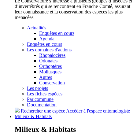
Le Conservatoire s’intéresse à plusieurs groupes d’insectes et
d’invertébrés qui se rencontrent en Franche-Comté, assurant
leur connaissance et la conservation des espèces les plus
menacées.
Actualités
Enquêtes en cours
Agenda
Enquêtes en cours
Les domaines d'actions
Rhopalocères
Odonates
Orthoptères
Mollusques
Autres
Conservation
Les projets
Les fiches espèces
Par commune
Documentation
Rechercher une espèce
Accéder à l'espace entomologiste
Milieux &
Habitats
Milieux &
Habitats