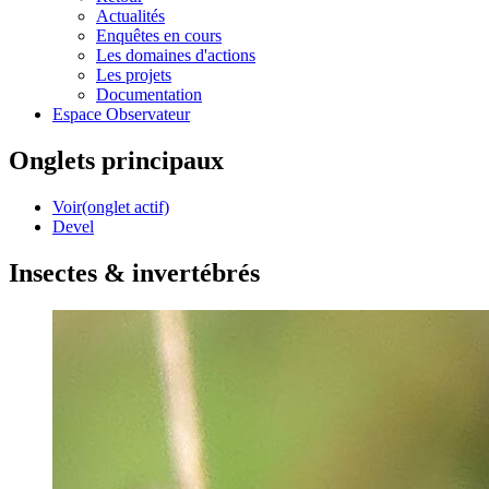
Actualités
Enquêtes en cours
Les domaines d'actions
Les projets
Documentation
Espace Observateur
Onglets principaux
Voir
(onglet actif)
Devel
Insectes & invertébrés