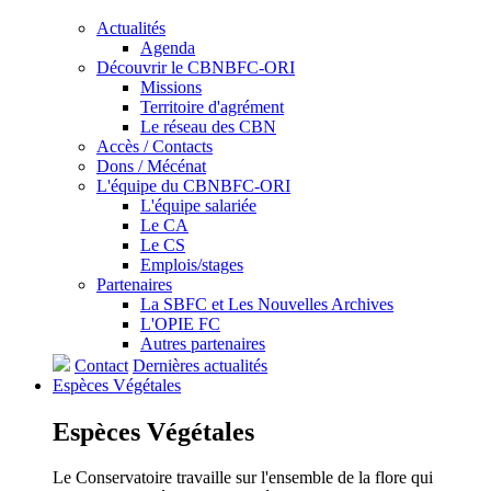
Actualités
Agenda
Découvrir le CBNBFC-ORI
Missions
Territoire d'agrément
Le réseau des CBN
Accès / Contacts
Dons / Mécénat
L'équipe du CBNBFC-ORI
L'équipe salariée
Le CA
Le CS
Emplois/stages
Partenaires
La SBFC et Les Nouvelles Archives
L'OPIE FC
Autres partenaires
Contact
Dernières actualités
Espèces
Végétales
Espèces
Végétales
Le Conservatoire travaille sur l'ensemble de la flore qui