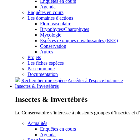
Enquêtes en cours
Agenda
Enquêtes en cours
Les domaines d'actions
Flore vasculaire
Bryophytes/Charophytes
Mycologie
Espèces exotiques envahissantes (EEE)
Conservation
Autres
Projets
Les fiches espèces
Par commune
Documentation
Rechercher une espèce
Accéder à l'espace botaniste
Insectes &
Invertébrés
Insectes &
Invertébrés
Le Conservatoire s’intéresse à plusieurs groupes d’insectes et 
Actualités
Enquêtes en cours
Agenda