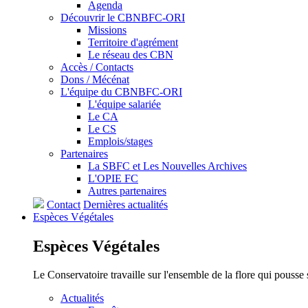
Agenda
Découvrir le CBNBFC-ORI
Missions
Territoire d'agrément
Le réseau des CBN
Accès / Contacts
Dons / Mécénat
L'équipe du CBNBFC-ORI
L'équipe salariée
Le CA
Le CS
Emplois/stages
Partenaires
La SBFC et Les Nouvelles Archives
L'OPIE FC
Autres partenaires
Contact
Dernières actualités
Espèces
Végétales
Espèces
Végétales
Le Conservatoire travaille sur l'ensemble de la flore qui pousse
Actualités