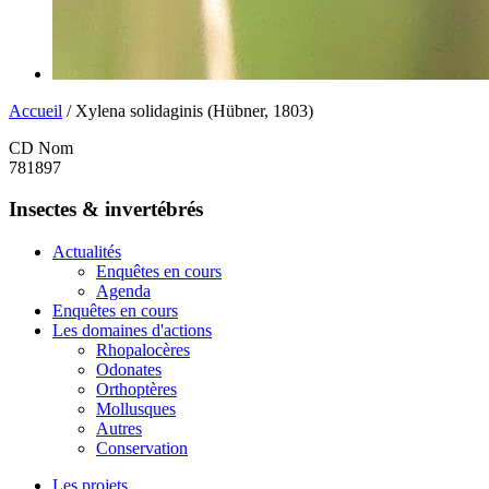
Accueil
/ Xylena solidaginis (Hübner, 1803)
CD Nom
781897
Insectes & invertébrés
Actualités
Enquêtes en cours
Agenda
Enquêtes en cours
Les domaines d'actions
Rhopalocères
Odonates
Orthoptères
Mollusques
Autres
Conservation
Les projets