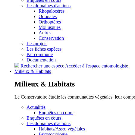
Enquêtes en cours
Les domaines d'actions
Rhopalocères
Odonates
Orthoptères
Mollusques
Autres
Conservation
Les projets
Les fiches espèces
Par commune
Documentation
Rechercher une espèce
Accéder à l'espace entomologiste
Milieux &
Habitats
Milieux &
Habitats
Le Conservatoire étudie les communautés végétales, leur compositi
Actualités
Enquêtes en cours
Enquêtes en cours
Les domaines d'actions
Habitats/Asso. végétales
Bryosociologie