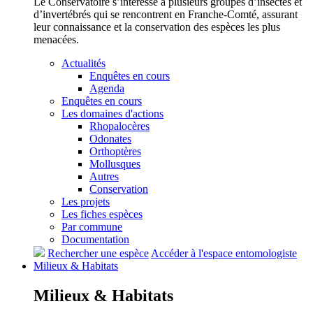
Le Conservatoire s’intéresse à plusieurs groupes d’insectes et
d’invertébrés qui se rencontrent en Franche-Comté, assurant
leur connaissance et la conservation des espèces les plus
menacées.
Actualités
Enquêtes en cours
Agenda
Enquêtes en cours
Les domaines d'actions
Rhopalocères
Odonates
Orthoptères
Mollusques
Autres
Conservation
Les projets
Les fiches espèces
Par commune
Documentation
Rechercher une espèce
Accéder à l'espace entomologiste
Milieux &
Habitats
Milieux &
Habitats