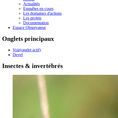
Actualités
Enquêtes en cours
Les domaines d'actions
Les projets
Documentation
Espace Observateur
Onglets principaux
Voir
(onglet actif)
Devel
Insectes & invertébrés