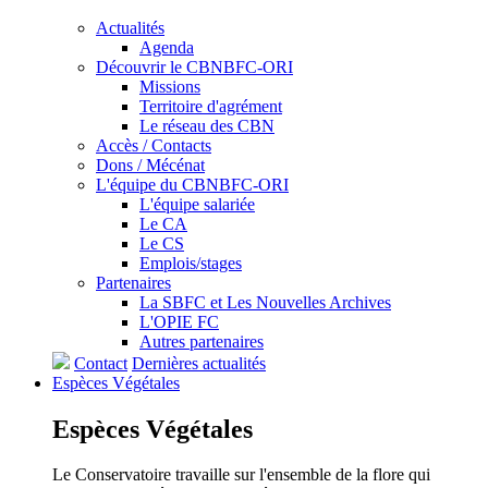
Actualités
Agenda
Découvrir le CBNBFC-ORI
Missions
Territoire d'agrément
Le réseau des CBN
Accès / Contacts
Dons / Mécénat
L'équipe du CBNBFC-ORI
L'équipe salariée
Le CA
Le CS
Emplois/stages
Partenaires
La SBFC et Les Nouvelles Archives
L'OPIE FC
Autres partenaires
Contact
Dernières actualités
Espèces
Végétales
Espèces
Végétales
Le Conservatoire travaille sur l'ensemble de la flore qui