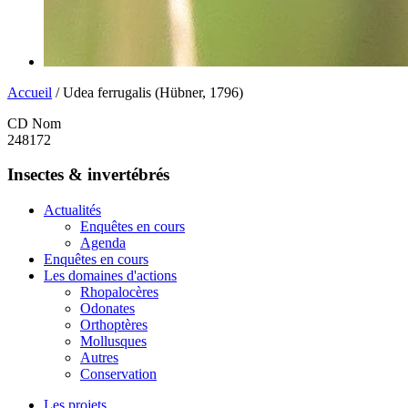
Accueil
/ Udea ferrugalis (Hübner, 1796)
CD Nom
248172
Insectes & invertébrés
Actualités
Enquêtes en cours
Agenda
Enquêtes en cours
Les domaines d'actions
Rhopalocères
Odonates
Orthoptères
Mollusques
Autres
Conservation
Les projets