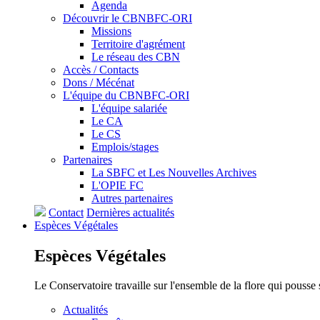
Agenda
Découvrir le CBNBFC-ORI
Missions
Territoire d'agrément
Le réseau des CBN
Accès / Contacts
Dons / Mécénat
L'équipe du CBNBFC-ORI
L'équipe salariée
Le CA
Le CS
Emplois/stages
Partenaires
La SBFC et Les Nouvelles Archives
L'OPIE FC
Autres partenaires
Contact
Dernières actualités
Espèces
Végétales
Espèces
Végétales
Le Conservatoire travaille sur l'ensemble de la flore qui pousse
Actualités