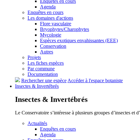
Enquêtes en cours
Agenda
Enquêtes en cours
Les domaines d'actions
Flore vasculaire
Bryophytes/Charophytes
Mycologie
Espèces exotiques envahissantes (EEE)
Conservation
Autres
Projets
Les fiches espèces
Par commune
Documentation
Rechercher une espèce
Accéder à l'espace botaniste
Insectes &
Invertébrés
Insectes &
Invertébrés
Le Conservatoire s’intéresse à plusieurs groupes d’insectes et 
Actualités
Enquêtes en cours
Agenda