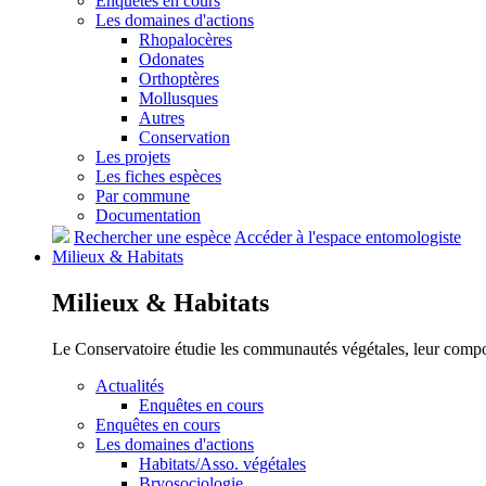
Enquêtes en cours
Les domaines d'actions
Rhopalocères
Odonates
Orthoptères
Mollusques
Autres
Conservation
Les projets
Les fiches espèces
Par commune
Documentation
Rechercher une espèce
Accéder à l'espace entomologiste
Milieux &
Habitats
Milieux &
Habitats
Le Conservatoire étudie les communautés végétales, leur compositi
Actualités
Enquêtes en cours
Enquêtes en cours
Les domaines d'actions
Habitats/Asso. végétales
Bryosociologie