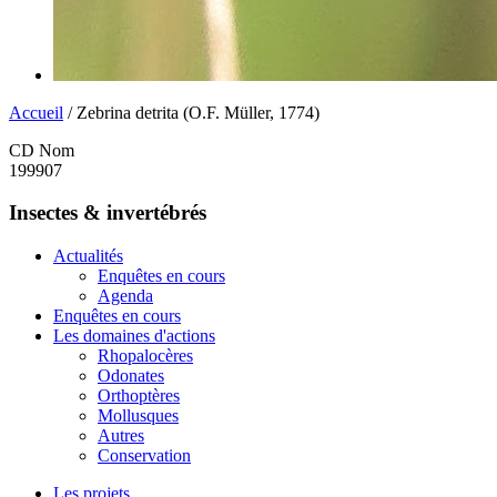
Accueil
/ Zebrina detrita (O.F. Müller, 1774)
CD Nom
199907
Insectes & invertébrés
Actualités
Enquêtes en cours
Agenda
Enquêtes en cours
Les domaines d'actions
Rhopalocères
Odonates
Orthoptères
Mollusques
Autres
Conservation
Les projets