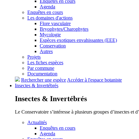
Enquêtes en cours
Agenda
Enquêtes en cours
Les domaines d'actions
Flore vasculaire
Bryophytes/Charophytes
Mycologie
Espèces exotiques envahissantes (EEE)
Conservation
Autres
Projets
Les fiches espèces
Par commune
Documentation
Rechercher une espèce
Accéder à l'espace botaniste
Insectes &
Invertébrés
Insectes &
Invertébrés
Le Conservatoire s’intéresse à plusieurs groupes d’insectes et 
Actualités
Enquêtes en cours
Agenda