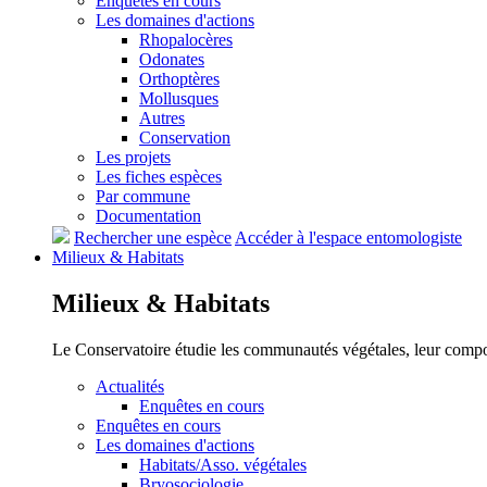
Enquêtes en cours
Les domaines d'actions
Rhopalocères
Odonates
Orthoptères
Mollusques
Autres
Conservation
Les projets
Les fiches espèces
Par commune
Documentation
Rechercher une espèce
Accéder à l'espace entomologiste
Milieux &
Habitats
Milieux &
Habitats
Le Conservatoire étudie les communautés végétales, leur compositi
Actualités
Enquêtes en cours
Enquêtes en cours
Les domaines d'actions
Habitats/Asso. végétales
Bryosociologie