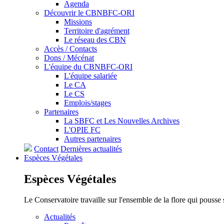
Agenda
Découvrir le CBNBFC-ORI
Missions
Territoire d'agrément
Le réseau des CBN
Accès / Contacts
Dons / Mécénat
L'équipe du CBNBFC-ORI
L'équipe salariée
Le CA
Le CS
Emplois/stages
Partenaires
La SBFC et Les Nouvelles Archives
L'OPIE FC
Autres partenaires
Contact
Dernières actualités
Espèces
Végétales
Espèces
Végétales
Le Conservatoire travaille sur l'ensemble de la flore qui pousse
Actualités