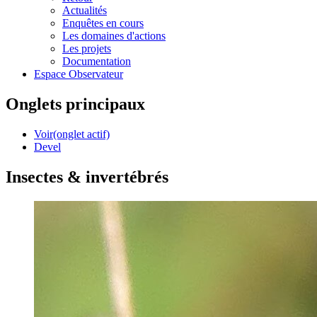
Actualités
Enquêtes en cours
Les domaines d'actions
Les projets
Documentation
Espace Observateur
Onglets principaux
Voir
(onglet actif)
Devel
Insectes & invertébrés