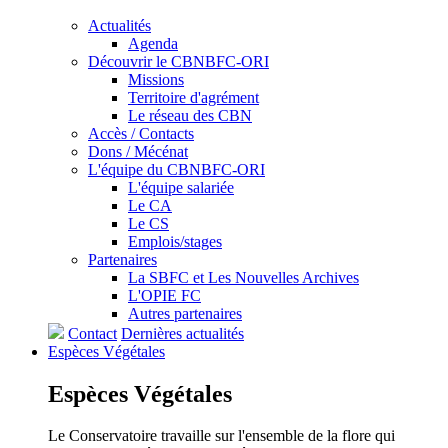
Actualités
Agenda
Découvrir le CBNBFC-ORI
Missions
Territoire d'agrément
Le réseau des CBN
Accès / Contacts
Dons / Mécénat
L'équipe du CBNBFC-ORI
L'équipe salariée
Le CA
Le CS
Emplois/stages
Partenaires
La SBFC et Les Nouvelles Archives
L'OPIE FC
Autres partenaires
Contact
Dernières actualités
Espèces
Végétales
Espèces
Végétales
Le Conservatoire travaille sur l'ensemble de la flore qui