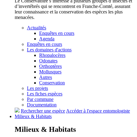
Le Conservatoire s’intéresse à plusieurs groupes d’insectes et
d’invertébrés qui se rencontrent en Franche-Comté, assurant
leur connaissance et la conservation des espèces les plus
menacées.
Actualités
Enquêtes en cours
Agenda
Enquêtes en cours
Les domaines d'actions
Rhopalocères
Odonates
Orthoptères
Mollusques
Autres
Conservation
Les projets
Les fiches espèces
Par commune
Documentation
Rechercher une espèce
Accéder à l'espace entomologiste
Milieux &
Habitats
Milieux &
Habitats