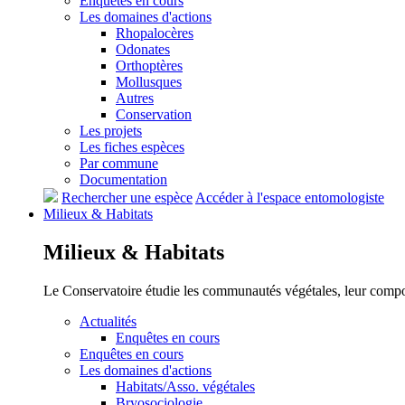
Enquêtes en cours
Les domaines d'actions
Rhopalocères
Odonates
Orthoptères
Mollusques
Autres
Conservation
Les projets
Les fiches espèces
Par commune
Documentation
Rechercher une espèce
Accéder à l'espace entomologiste
Milieux &
Habitats
Milieux &
Habitats
Le Conservatoire étudie les communautés végétales, leur compositi
Actualités
Enquêtes en cours
Enquêtes en cours
Les domaines d'actions
Habitats/Asso. végétales
Bryosociologie