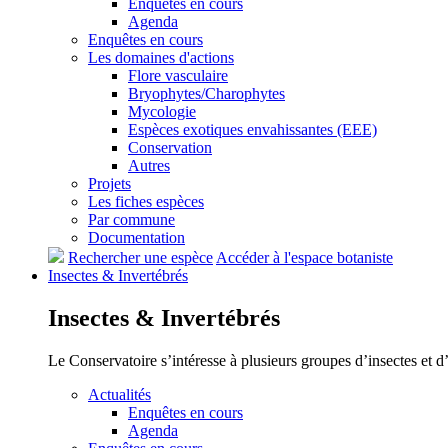
Enquêtes en cours
Agenda
Enquêtes en cours
Les domaines d'actions
Flore vasculaire
Bryophytes/Charophytes
Mycologie
Espèces exotiques envahissantes (EEE)
Conservation
Autres
Projets
Les fiches espèces
Par commune
Documentation
Rechercher une espèce
Accéder à l'espace botaniste
Insectes &
Invertébrés
Insectes &
Invertébrés
Le Conservatoire s’intéresse à plusieurs groupes d’insectes et 
Actualités
Enquêtes en cours
Agenda