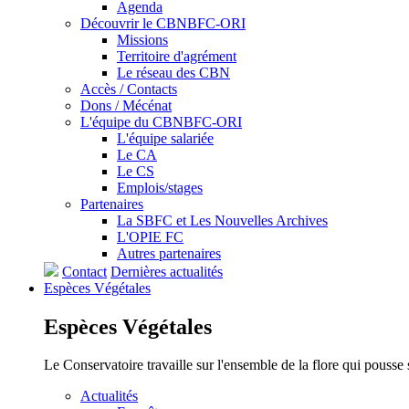
Agenda
Découvrir le CBNBFC-ORI
Missions
Territoire d'agrément
Le réseau des CBN
Accès / Contacts
Dons / Mécénat
L'équipe du CBNBFC-ORI
L'équipe salariée
Le CA
Le CS
Emplois/stages
Partenaires
La SBFC et Les Nouvelles Archives
L'OPIE FC
Autres partenaires
Contact
Dernières actualités
Espèces
Végétales
Espèces
Végétales
Le Conservatoire travaille sur l'ensemble de la flore qui pousse
Actualités