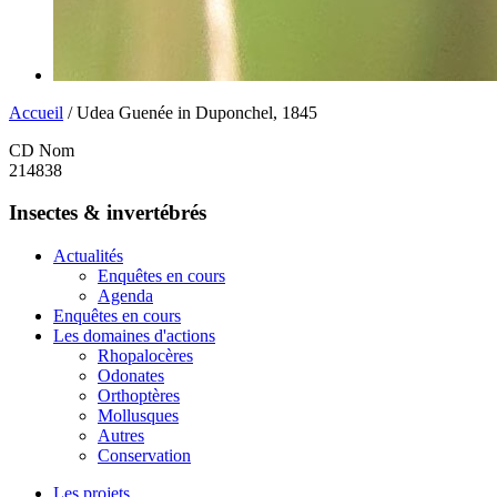
Accueil
/ Udea Guenée in Duponchel, 1845
CD Nom
214838
Insectes & invertébrés
Actualités
Enquêtes en cours
Agenda
Enquêtes en cours
Les domaines d'actions
Rhopalocères
Odonates
Orthoptères
Mollusques
Autres
Conservation
Les projets