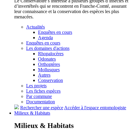
Le Conservatoire s’intéresse à plusieurs groupes d’insectes et
d’invertébrés qui se rencontrent en Franche-Comté, assurant
leur connaissance et la conservation des espèces les plus
menacées.
Actualités
Enquêtes en cours
Agenda
Enquêtes en cours
Les domaines d'actions
Rhopalocères
Odonates
Orthoptères
Mollusques
Autres
Conservation
Les projets
Les fiches espèces
Par commune
Documentation
Rechercher une espèce
Accéder à l'espace entomologiste
Milieux &
Habitats
Milieux &
Habitats