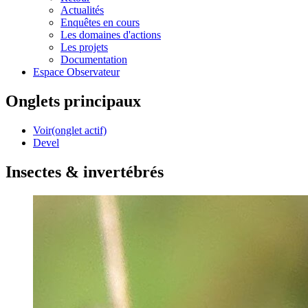
Actualités
Enquêtes en cours
Les domaines d'actions
Les projets
Documentation
Espace Observateur
Onglets principaux
Voir
(onglet actif)
Devel
Insectes & invertébrés