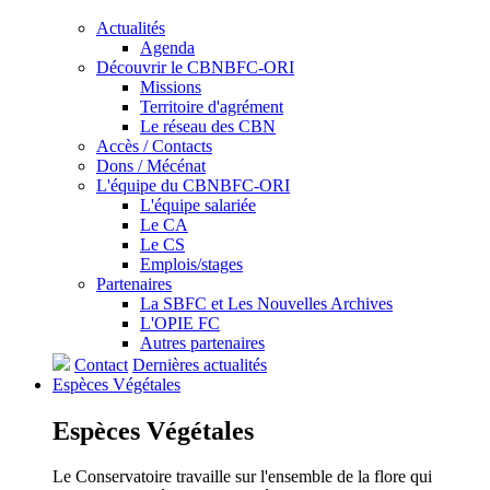
Actualités
Agenda
Découvrir le CBNBFC-ORI
Missions
Territoire d'agrément
Le réseau des CBN
Accès / Contacts
Dons / Mécénat
L'équipe du CBNBFC-ORI
L'équipe salariée
Le CA
Le CS
Emplois/stages
Partenaires
La SBFC et Les Nouvelles Archives
L'OPIE FC
Autres partenaires
Contact
Dernières actualités
Espèces
Végétales
Espèces
Végétales
Le Conservatoire travaille sur l'ensemble de la flore qui