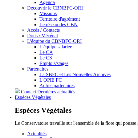
Agenda
Découvrir le CBNBFC-ORI
Missions
Territoire d'agrément
Le réseau des CBN
Accès / Contacts
Dons / Mécénat
L'équipe du CBNBFC-ORI
L'équipe salariée
Le CA
Le CS
Emplois/stages
Partenaires
La SBFC et Les Nouvelles Archives
L'OPIE FC
Autres partenaires
Contact
Dernières actualités
Espèces
Végétales
Espèces
Végétales
Le Conservatoire travaille sur l'ensemble de la flore qui pousse
Actualités