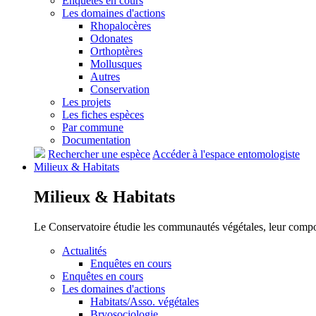
Enquêtes en cours
Les domaines d'actions
Rhopalocères
Odonates
Orthoptères
Mollusques
Autres
Conservation
Les projets
Les fiches espèces
Par commune
Documentation
Rechercher une espèce
Accéder à l'espace entomologiste
Milieux &
Habitats
Milieux &
Habitats
Le Conservatoire étudie les communautés végétales, leur compositi
Actualités
Enquêtes en cours
Enquêtes en cours
Les domaines d'actions
Habitats/Asso. végétales
Bryosociologie