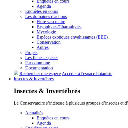
Enquêtes en cours
Agenda
Enquêtes en cours
Les domaines d'actions
Flore vasculaire
Bryophytes/Charophytes
Mycologie
Espèces exotiques envahissantes (EEE)
Conservation
Autres
Projets
Les fiches espèces
Par commune
Documentation
Rechercher une espèce
Accéder à l'espace botaniste
Insectes &
Invertébrés
Insectes &
Invertébrés
Le Conservatoire s’intéresse à plusieurs groupes d’insectes et 
Actualités
Enquêtes en cours
Agenda