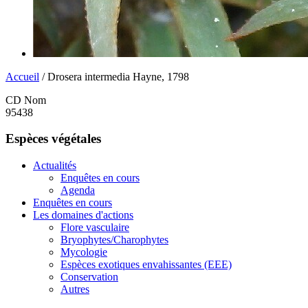
Accueil
/ Drosera intermedia Hayne, 1798
CD Nom
95438
Espèces végétales
Actualités
Enquêtes en cours
Agenda
Enquêtes en cours
Les domaines d'actions
Flore vasculaire
Bryophytes/Charophytes
Mycologie
Espèces exotiques envahissantes (EEE)
Conservation
Autres