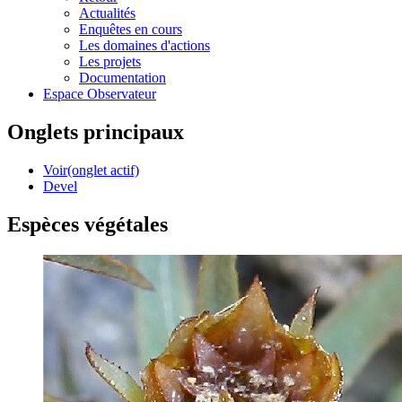
Actualités
Enquêtes en cours
Les domaines d'actions
Les projets
Documentation
Espace Observateur
Onglets principaux
Voir
(onglet actif)
Devel
Espèces végétales