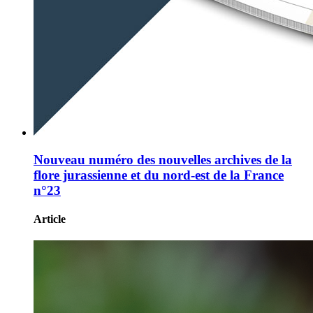
Nouveau numéro des nouvelles archives de la
flore jurassienne et du nord-est de la France
n°23
Article