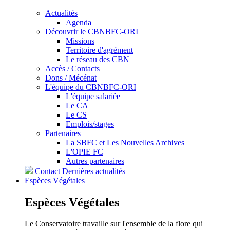
Actualités
Agenda
Découvrir le CBNBFC-ORI
Missions
Territoire d'agrément
Le réseau des CBN
Accès / Contacts
Dons / Mécénat
L'équipe du CBNBFC-ORI
L'équipe salariée
Le CA
Le CS
Emplois/stages
Partenaires
La SBFC et Les Nouvelles Archives
L'OPIE FC
Autres partenaires
Contact
Dernières actualités
Espèces
Végétales
Espèces
Végétales
Le Conservatoire travaille sur l'ensemble de la flore qui