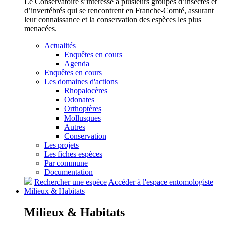
Le Conservatoire s’intéresse à plusieurs groupes d’insectes et
d’invertébrés qui se rencontrent en Franche-Comté, assurant
leur connaissance et la conservation des espèces les plus
menacées.
Actualités
Enquêtes en cours
Agenda
Enquêtes en cours
Les domaines d'actions
Rhopalocères
Odonates
Orthoptères
Mollusques
Autres
Conservation
Les projets
Les fiches espèces
Par commune
Documentation
Rechercher une espèce
Accéder à l'espace entomologiste
Milieux &
Habitats
Milieux &
Habitats