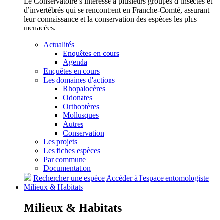
Le Conservatoire s’intéresse à plusieurs groupes d’insectes et
d’invertébrés qui se rencontrent en Franche-Comté, assurant
leur connaissance et la conservation des espèces les plus
menacées.
Actualités
Enquêtes en cours
Agenda
Enquêtes en cours
Les domaines d'actions
Rhopalocères
Odonates
Orthoptères
Mollusques
Autres
Conservation
Les projets
Les fiches espèces
Par commune
Documentation
Rechercher une espèce
Accéder à l'espace entomologiste
Milieux &
Habitats
Milieux &
Habitats