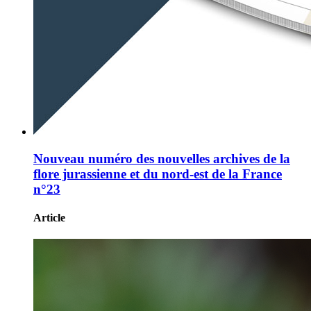
Nouveau numéro des nouvelles archives de la
flore jurassienne et du nord-est de la France
n°23
Article