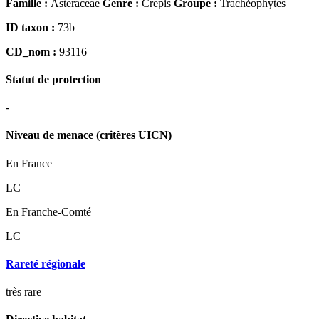
Famille :
Asteraceae
Genre :
Crepis
Groupe :
Trachéophytes
ID taxon :
73b
CD_nom :
93116
Statut de protection
-
Niveau de menace (critères UICN)
En France
LC
En Franche-Comté
LC
Rareté régionale
très rare