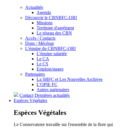
Actualités
Agenda
Découvrir le CBNBFC-ORI
Missions
Territoire d'agrément
Le réseau des CBN
Accès / Contacts
Dons / Mécénat
L'équipe du CBNBFC-ORI
L'équipe salariée
Le CA
Le CS
Emplois/stages
Partenaires
La SBFC et Les Nouvelles Archives
L'OPIE FC
Autres partenaires
Contact
Dernières actualités
Espèces
Végétales
Espèces
Végétales
Le Conservatoire travaille sur l'ensemble de la flore qui