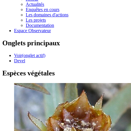
Actualités
Enquêtes en cours
Les domaines d'actions
Les projets
Documentation
Espace Observateur
Onglets principaux
Voir
(onglet actif)
Devel
Espèces végétales